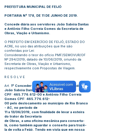
PREFEITURA MUNICIPAL DE FEIJÓ
PORTARIA Nº 178, DE 11 DE JUNHO DE 2019.
Concede diária aos servidores João Sabóia Dantas
e Antônio Filho Correia Gomes da Secretaria de
Obras, Viação e Urbanismo.
O PREFEITO EM EXERCÍCIO DE FEIJÓ, ESTADO DO
ACRE, no uso das atribuições que lhe são
conferidas por Lei:
Considerando o teor do ofício PMF/SEMOVUR/OF
Nº 294/2019, datado de 10/06/2019, oriundo da
Secretaria de Obras, Viação e Urbanismo,
respectivamente com Propostas de Viagem.
R E S O L V E
Art.
1º Conceder 02 (duas) diárias aos servidores
João Sabóia Dantas–
CPF:
465.776.612-00
e Antônio Filho Correia
Gomes CPF:
465.776.612
-
00 pelo deslocamento ao município de Rio Branco
- AC, no período de
11 a 13/06/2019, com finalidade de levar a esteira
do trator da Secretaria
de Obras, a uma oficina mecânica para conserta-
lá, como também aguardar o conserto para trazê-
la de volta a Feijó. Tendo em vista que em nossa