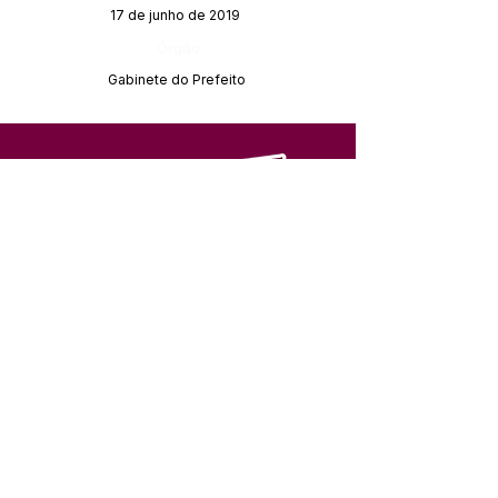
17 de junho de 2019
Órgão:
Gabinete do Prefeito
SERVIÇO DE ATENDIMENTO AO 
CIDADÃO (SIC) E OUVIDORIA
Prefeitura de Feijó - Estado do 
Acre
CNPJ 04.005.179/0001-20
💻Acesso online: 
SIC 
| 
Fale Conosco
 | 
Ouvidoria
| 
Portal de Transparência