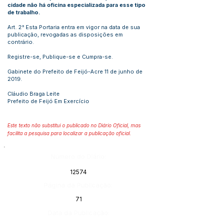
cidade não há oficina especializada para esse tipo
de trabalho.
Art. 2° Esta Portaria entra em vigor na data de sua
publicação, revogadas as disposições em
contrário.
Registre-se, Publique-se e Cumpra-se.
Gabinete do Prefeito de Feijó-Acre 11 de junho de
2019.
Cláudio Braga Leite
Prefeito de Feijó Em Exercício
Este texto não substitui o publicado no Diário Oficial, mas
facilita a pesquisa para localizar a publicação oficial.
Número do Diário:
12574
Página da Publicação:
71
Data da Publicação: