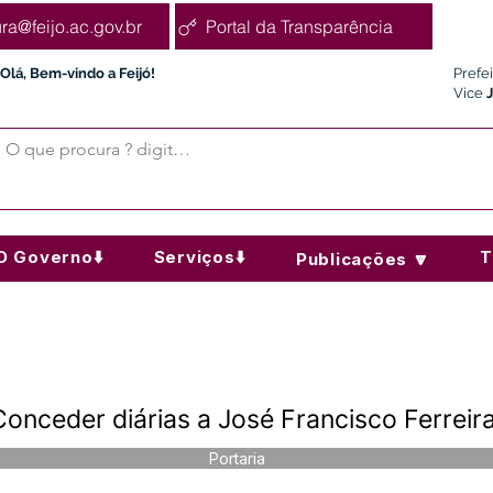
ura@feijo.ac.gov.br
Portal da Transparência
Olá, Bem-vindo a Feijó!
Prefe
Vice
O Governo⬇️
Serviços⬇️
T
Publicações 🔽
Conceder diárias a José Francisco Ferreir
Portaria