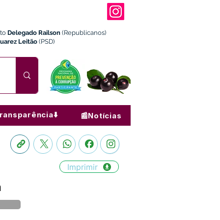
ito
Delegado Railson
(Republicanos)
Juarez Leitão
(PSD)
ransparência⬇️
📰Notícias
Imprimir
a