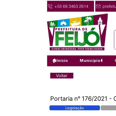
+55 68 3463 2614
prefeit
🏠Início
Município⬇️
Voltar
Portaria n° 176/2021 - 
Legislação