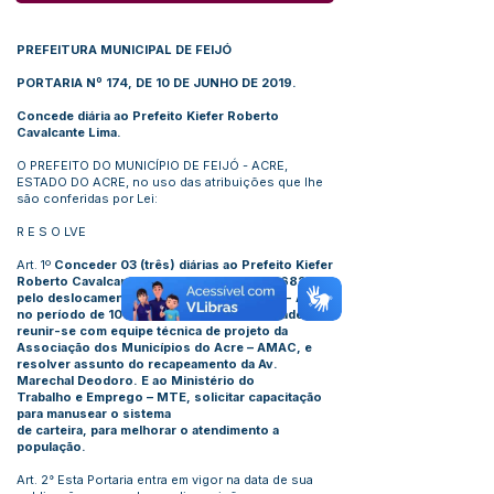
PREFEITURA MUNICIPAL DE FEIJÓ
PORTARIA Nº 174, DE 10 DE JUNHO DE 2019.
Concede diária ao Prefeito Kiefer Roberto
Cavalcante Lima.
O PREFEITO DO MUNICÍPIO DE FEIJÓ - ACRE,
ESTADO DO ACRE, no uso das atribuições que lhe
são conferidas por Lei:
R E S O LVE
Art. 1º
Conceder 03 (três) diárias ao Prefeito Kiefer
Roberto Cavalcante Lima – CPF:
308.709.682-20
,
pelo deslocamento a cidade de Rio Branco - AC,
no período de 10 à 13/06/2019, com finalidade de
reunir-se com equipe técnica de projeto da
Associação dos Municípios do Acre – AMAC, e
resolver assunto do recapeamento da Av.
Marechal Deodoro. E ao Ministério do
Trabalho e Emprego – MTE, solicitar capacitação
para manusear o sistema
de carteira, para melhorar o atendimento a
população.
Art. 2° Esta Portaria entra em vigor na data de sua