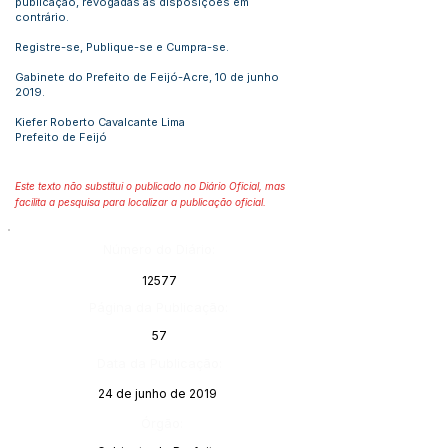
publicação, revogadas as disposições em
contrário.
Registre-se, Publique-se e Cumpra-se.
Gabinete do Prefeito de Feijó-Acre, 10 de junho
2019.
Kiefer Roberto Cavalcante Lima
Prefeito de Feijó
Este texto não substitui o publicado no Diário Oficial, mas
facilita a pesquisa para localizar a publicação oficial.
Número do Diário:
12577
Página da Publicação:
57
Data da Publicação:
24 de junho de 2019
Órgão: