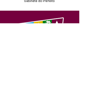
Gabinete do Prefeito
SERVIÇO DE ATENDIMENTO AO 
CIDADÃO (SIC) E OUVIDORIA
Prefeitura de Feijó - Estado do 
Acre
CNPJ 04.005.179/0001-20
💻Acesso online: 
SIC 
| 
Fale Conosco
 | 
Ouvidoria
| 
Portal de Transparência
📱Fone: +55 (68) 3463-2614 
🏢 Av. Plácido de Castro, 678, CEP 