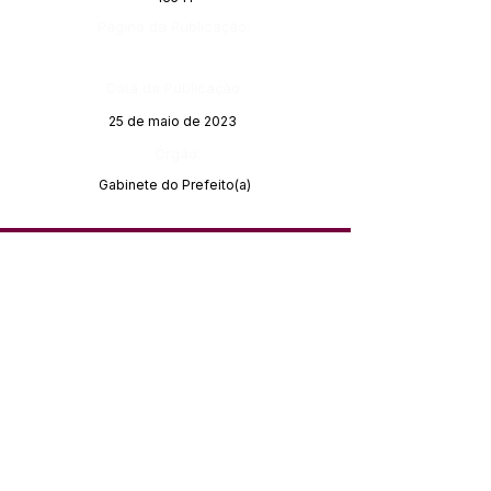
Página da Publicação:
Data da Publicação:
25 de maio de 2023
Órgão:
Gabinete do Prefeito(a)
SERVIÇO DE ATENDIMENTO AO 
CIDADÃO (SIC) E OUVIDORIA
Prefeitura de Feijó - Estado do 