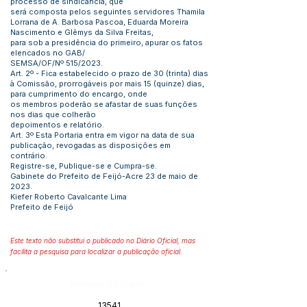
processo de sindicância, que
será composta pelos seguintes servidores Thamila
Lorrana de A. Barbosa Pascoa, Eduarda Moreira
Nascimento e Glêmys da Silva Freitas,
para sob a presidência do primeiro, apurar os fatos
elencados no GAB/
SEMSA/OF/Nº 515/2023.
Art. 2º - Fica estabelecido o prazo de 30 (trinta) dias
à Comissão, prorrogáveis por mais 15 (quinze) dias,
para cumprimento do encargo, onde
os membros poderão se afastar de suas funções
nos dias que colherão
depoimentos e relatório.
Art. 3º Esta Portaria entra em vigor na data de sua
publicação, revogadas as disposições em
contrário.
Registre-se, Publique-se e Cumpra-se.
Gabinete do Prefeito de Feijó-Acre 23 de maio de
2023.
Kiefer Roberto Cavalcante Lima
Prefeito de Feijó
Este texto não substitui o publicado no Diário Oficial, mas
facilita a pesquisa para localizar a publicação oficial.
Número do Diário:
13541