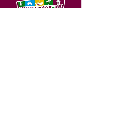
SERVIÇO DE ATENDIMENTO AO 
CIDADÃO (SIC) E OUVIDORIA
Prefeitura de Feijó - Estado do 
Acre
CNPJ 04.005.179/0001-20
💻Acesso online: 
SIC 
| 
Fale Conosco
 | 
Ouvidoria
| 
Portal de Transparência
📱Fone: +55 (68) 3463-2614 
🏢 Av. Plácido de Castro, 678, CEP 
69.960-000, Centro, Feijó, Acre, Brasil
📅 Segunda a sexta, das 7h às 14h 
- 
com intervalo de 20 minutos. 
(Fechado aos sábados, domingos e 