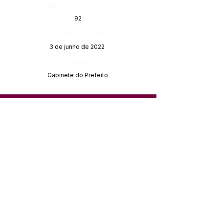
Página da Publicação:
92
Data da Publicação:
3 de junho de 2022
Órgão:
Gabinete do Prefeito
SERVIÇO DE ATENDIMENTO AO 
CIDADÃO (SIC) E OUVIDORIA
Prefeitura de Feijó - Estado do 
Acre