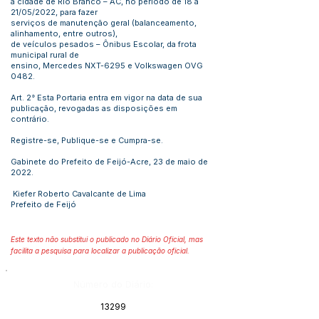
a cidade de Rio Branco – AC, no período de 18 à
21/05/2022, para fazer
serviços de manutenção geral (balanceamento,
alinhamento, entre outros),
de veículos pesados – Ônibus Escolar, da frota
municipal rural de
ensino, Mercedes NXT-6295 e Volkswagen OVG
0482.
Art. 2° Esta Portaria entra em vigor na data de sua
publicação, revogadas as disposições em
contrário.
Registre-se, Publique-se e Cumpra-se.
Gabinete do Prefeito de Feijó-Acre, 23 de maio de
2022.
Kiefer Roberto Cavalcante de Lima
Prefeito de Feijó
Este texto não substitui o publicado no Diário Oficial, mas
facilita a pesquisa para localizar a publicação oficial.
Número do Diário:
13299