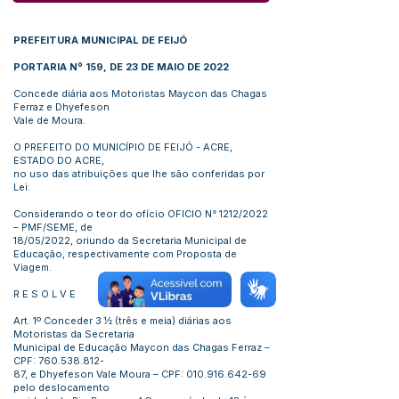
PREFEITURA MUNICIPAL DE FEIJÓ
PORTARIA Nº 159, DE 23 DE MAIO DE 2022
Concede diária aos Motoristas Maycon das Chagas
Ferraz e Dhyefeson
Vale de Moura.
O PREFEITO DO MUNICÍPIO DE FEIJÓ - ACRE,
ESTADO DO ACRE,
no uso das atribuições que lhe são conferidas por
Lei:
Considerando o teor do ofício OFICIO N° 1212/2022
– PMF/SEME, de
18/05/2022, oriundo da Secretaria Municipal de
Educação, respectivamente com Proposta de
Viagem.
R E S O L V E
Art. 1º Conceder 3 ½ (três e meia) diárias aos
Motoristas da Secretaria
Municipal de Educação Maycon das Chagas Ferraz –
CPF:
760.538.812
-
87, e Dhyefeson Vale Moura – CPF:
010.916.642-69
pelo deslocamento