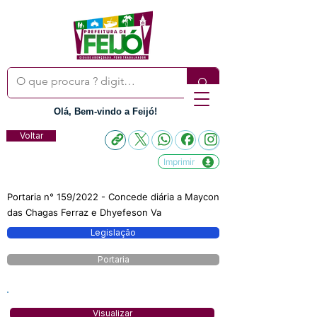
Olá, Bem-vindo a Feijó!
Voltar
Imprimir
Portaria n° 159/2022 - Concede diária a Maycon
das Chagas Ferraz e Dhyefeson Va
Legislação
Portaria
Visualizar