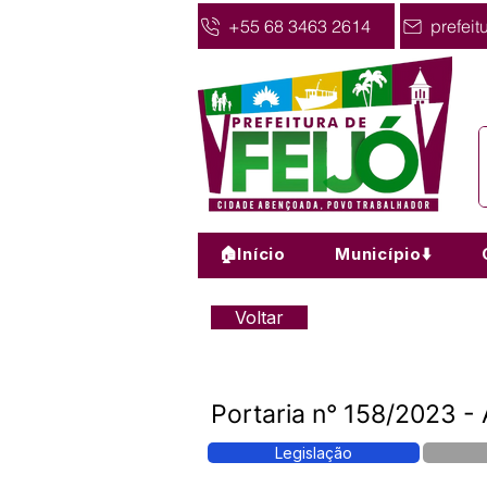
+55 68 3463 2614
prefeit
🏠Início
Município⬇️
Voltar
Portaria n° 158/2023 - A
Legislação