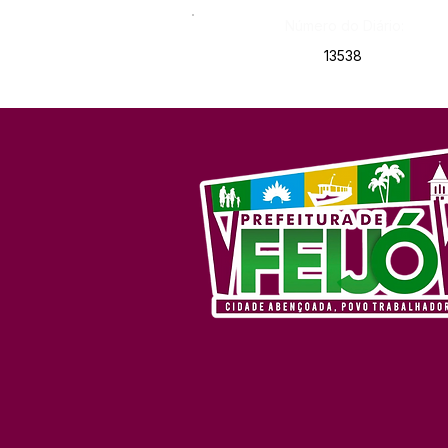
Número do Diário:
13538