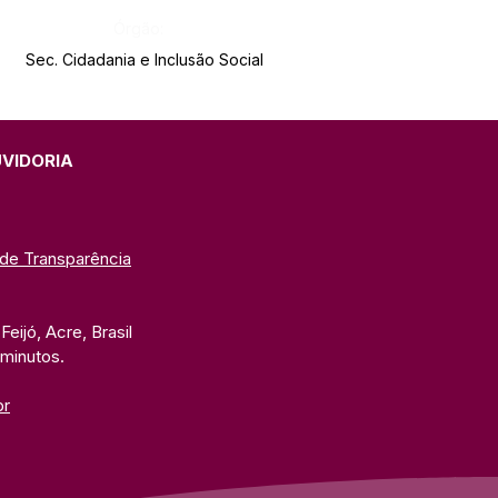
Órgão:
Sec. Cidadania e Inclusão Social
UVIDORIA
 de Transparência
eijó, Acre, Brasil
 minutos. 
br