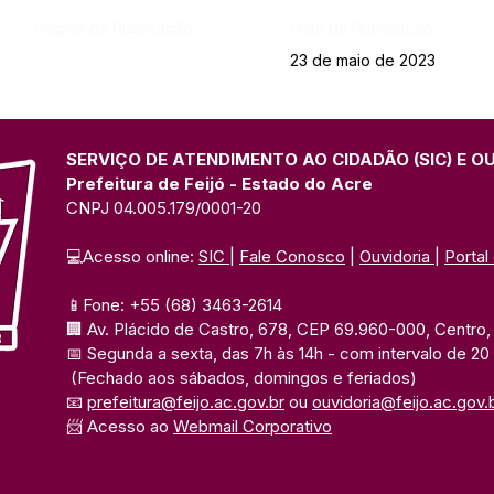
Página da Publicação:
Data da Publicação:
23 de maio de 2023
SERVIÇO DE ATENDIMENTO AO CIDADÃO (SIC) E O
Prefeitura de Feijó - Estado do Acre
CNPJ 04.005.179/0001-20
💻Acesso online: 
SIC 
| 
Fale Conosco
 | 
Ouvidoria
| 
Portal
📱Fone: +55 (68) 3463-2614 
🏢 Av. Plácido de Castro, 678, CEP 69.960-000, Centro, F
📅 Segunda a sexta, das 7h às 14h 
- com intervalo de 20
(Fechado aos sábados, domingos e feriados)
📧 
prefeitura@feijo.ac.gov.br
 ou 
ouvidoria@feijo.ac.gov.
📨 Acesso ao 
Webmail Corporativo