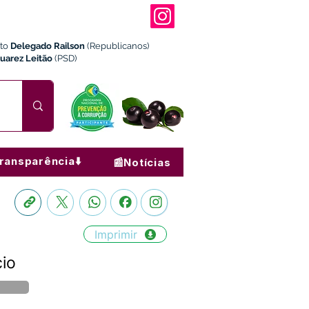
ito
Delegado Railson
(Republicanos)
Juarez Leitão
(PSD)
ransparência⬇️
📰Notícias
Imprimir
cio