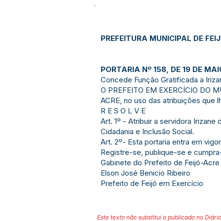
PREFEITURA MUNICIPAL DE FEI
PORTARIA Nº 158, DE 19 DE MAI
Concede Função Gratificada a Iriza
O PREFEITO EM EXERCÍCIO DO MU
ACRE, no uso das atribuições que l
R E S O L V E
Art. 1º - Atribuir a servidora Iriza
Cidadania e Inclusão Social.
Art. 2º- Esta portaria entra em vigo
Registre-se, publique-se e cumpra
Gabinete do Prefeito de Feijó-Acre
Elson José Benicio Ribeiro
Prefeito de Feijó em Exercício
Este texto não substitui o publicado no Diário