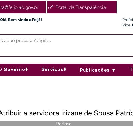
ura@feijo.ac.gov.br
Portal da Transparência
Olá, Bem-vindo a Feijó!
Prefe
Vice
O Governo⬇️
Serviços⬇️
T
Publicações 🔽
tribuir a servidora Irizane de Sousa Patrí
Portaria