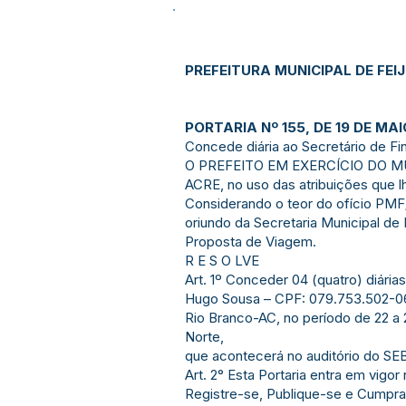
PREFEITURA MUNICIPAL DE FEI
PORTARIA Nº 155, DE 19 DE MAI
Concede diária ao Secretário de F
O PREFEITO EM EXERCÍCIO DO MU
ACRE, no uso das atribuições que l
Considerando o teor do ofício PMF
oriundo da Secretaria Municipal d
Proposta de Viagem.
R E S O LVE
Art. 1º Conceder 04 (quatro) diária
Hugo Sousa – CPF: 079.753.502-06
Rio Branco-AC, no período de 22 a 
Norte,
que acontecerá no auditório do SE
Art. 2° Esta Portaria entra em vigo
Registre-se, Publique-se e Cumpra