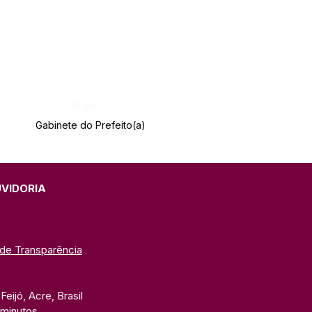
Órgão:
Gabinete do Prefeito(a)
UVIDORIA
 de Transparência
eijó, Acre, Brasil
 minutos. 