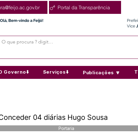
ura@feijo.ac.gov.br
Portal da Transparência
Olá, Bem-vindo a Feijó!
Prefe
Vice
O Governo⬇️
Serviços⬇️
T
Publicações 🔽
 Conceder 04 diárias Hugo Sousa
Portaria