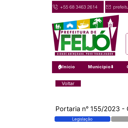
+55 68 3463 2614
prefeit
🏠Início
Município⬇️
Voltar
Portaria n° 155/2023 -
Legislação