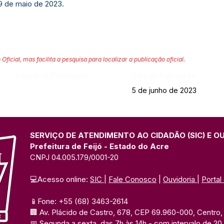
19 de maio de 2023.
 Oficial, mas facilita a pesquisa para localizar a publicação oficial.
Página da Publicação:
Data da Publicação:
5 de junho de 2023
SERVIÇO DE ATENDIMENTO AO CIDADÃO (SIC) E O
Prefeitura de Feijó - Estado do Acre
CNPJ 04.005.179/0001-20
💻Acesso online: 
SIC 
| 
Fale Conosco
 | 
Ouvidoria
| 
Portal
📱Fone: +55 (68) 3463-2614 
🏢 Av. Plácido de Castro, 678, CEP 69.960-000, Centro, F
📅 Segunda a sexta, das 7h às 14h 
- com intervalo de 20