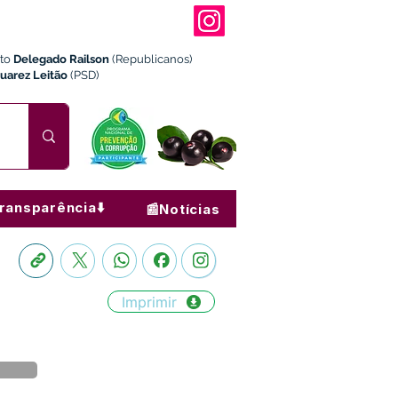
ito
Delegado Railson
(Republicanos)
Juarez Leitão
(PSD)
ransparência⬇️
📰Notícias
Imprimir