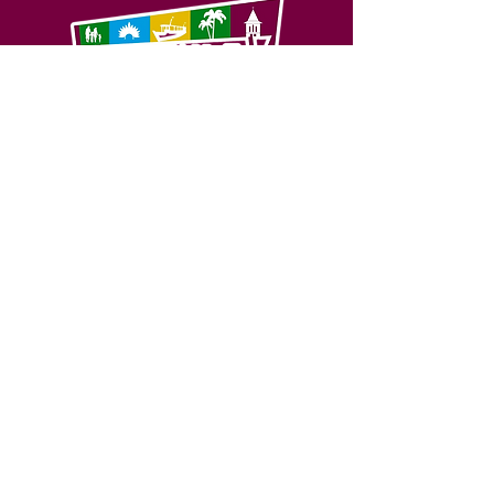
SERVIÇO DE ATENDIMENTO AO 
CIDADÃO (SIC) E OUVIDORIA
Prefeitura de Feijó - Estado do 
Acre
CNPJ 04.005.179/0001-20
💻Acesso online: 
SIC 
| 
Fale Conosco
 | 
Ouvidoria
| 
Portal de Transparência
📱Fone: +55 (68) 3463-2614 
🏢 Av. Plácido de Castro, 678, CEP 
69.960-000, Centro, Feijó, Acre, Brasil
📅 Segunda a sexta, das 7h às 14h 
- 
com intervalo de 20 minutos. 