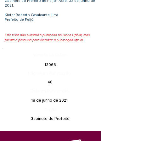
Gabinete do Prefeito de Feijó- Acre, 02 de junho de
2021.
Kiefer Roberto Cavalcante Lima
Prefeito de Feijó
Este texto não substitui o publicado no Diário Oficial, mas
facilita a pesquisa para localizar a publicação oficial.
Número do Diário:
13066
Página da Publicação:
48
Data da Publicação:
18 de junho de 2021
Órgão:
Gabinete do Prefeito