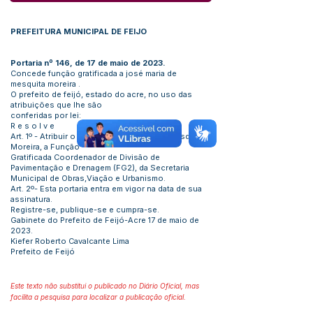
PREFEITURA MUNICIPAL DE FEIJO
Portaria nº 146, de 17 de maio de 2023.
Concede função gratificada a josé maria de
mesquita moreira .
O prefeito de feijó, estado do acre, no uso das
atribuições que lhe são
conferidas por lei:
R e s o l v e
Art. 1º - Atribuir o servidor José Maria de Mesquita
Moreira, a Função
Gratificada Coordenador de Divisão de
Pavimentação e Drenagem (FG2), da Secretaria
Municipal de Obras,Viação e Urbanismo.
Art. 2º- Esta portaria entra em vigor na data de sua
assinatura.
Registre-se, publique-se e cumpra-se.
Gabinete do Prefeito de Feijó-Acre 17 de maio de
2023.
Kiefer Roberto Cavalcante Lima
Prefeito de Feijó
Este texto não substitui o publicado no Diário Oficial, mas
facilita a pesquisa para localizar a publicação oficial.