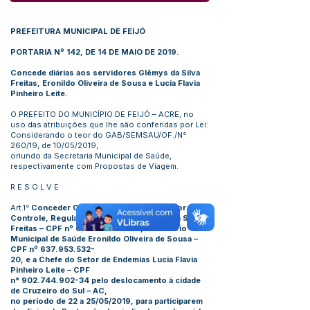
PREFEITURA MUNICIPAL DE FEIJÓ
PORTARIA Nº 142, DE 14 DE MAIO DE 2019.
Concede diárias aos servidores Glêmys da Silva
Freitas, Eronildo Oliveira de Sousa e Lucia Flavia
Pinheiro Leite.
O PREFEITO DO MUNICÍPIO DE FEIJÓ – ACRE, no
uso das atribuições que lhe são conferidas por Lei:
Considerando o teor do GAB/SEMSAU/OF./N°
260/19, de 10/05/2019,
oriundo da Secretaria Municipal de Saúde,
respectivamente com Propostas de Viagem.
R E S O L V E
Art.1°
Conceder 03 (três) diárias, para Diretor de
Controle, Regulação e Avaliação Glêmys da Silva
Freitas – CPF nº
002.939.312-05
, Secretário
Municipal de Saúde Eronildo Oliveira de Sousa –
CPF nº
637.953.532
-
20, e a Chefe do Setor de Endemias Lucia Flavia
Pinheiro Leite – CPF
n°
902.744.902-34
pelo deslocamento à cidade
de Cruzeiro do Sul – AC,
no período de 22 a 25/05/2019, para participarem