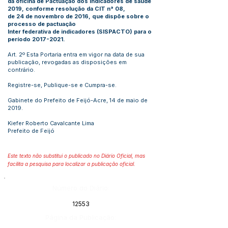
da oficina de Pactuação dos indicadores de saúde
2019, conforme resolução da CIT n° 08,
de 24 de novembro de 2016, que dispõe sobre o
processo de pactuação
Inter federativa de indicadores (SISPACTO) para o
período
2017-2021
.
Art. 2º Esta Portaria entra em vigor na data de sua
publicação, revogadas as disposições em
contrário.
Registre-se, Publique-se e Cumpra-se.
Gabinete do Prefeito de Feijó-Acre, 14 de maio de
2019.
Kiefer Roberto Cavalcante Lima
Prefeito de Feijó
Este texto não substitui o publicado no Diário Oficial, mas
facilita a pesquisa para localizar a publicação oficial.
Número do Diário:
12553
Página da Publicação: