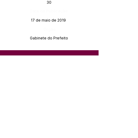
30
Data da Publicação:
17 de maio de 2019
Órgão:
Gabinete do Prefeito
SERVIÇO DE ATENDIMENTO AO 
CIDADÃO (SIC) E OUVIDORIA
Prefeitura de Feijó - Estado do 
Acre
CNPJ 04.005.179/0001-20