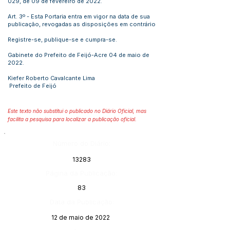
029, de 09 de fevereiro de 2022.
Art. 3º - Esta Portaria entra em vigor na data de sua
publicação, revogadas as disposições em contrário
Registre-se, publique-se e cumpra-se.
Gabinete do Prefeito de Feijó-Acre 04 de maio de
2022.
Kiefer Roberto Cavalcante Lima
Prefeito de Feijó
Este texto não substitui o publicado no Diário Oficial, mas
facilita a pesquisa para localizar a publicação oficial.
Número do Diário:
13283
Página da Publicação:
83
Data da Publicação:
12 de maio de 2022