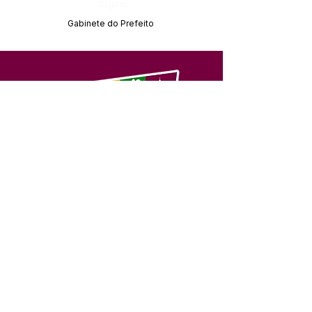
Órgão:
Gabinete do Prefeito
SERVIÇO DE ATENDIMENTO AO 
CIDADÃO (SIC) E OUVIDORIA
Prefeitura de Feijó - Estado do 
Acre
CNPJ 04.005.179/0001-20
💻Acesso online: 
SIC 
| 
Fale Conosco
 | 
Ouvidoria
| 
Portal de Transparência