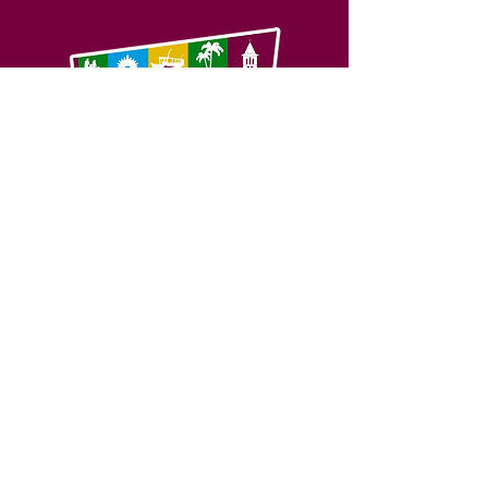
SERVIÇO DE ATENDIMENTO AO 
CIDADÃO (SIC) E OUVIDORIA
Prefeitura de Feijó - Estado do 
Acre
CNPJ 04.005.179/0001-20
💻Acesso online: 
SIC 
| 
Fale Conosco
 | 
Ouvidoria
| 
Portal de Transparência
📱Fone: +55 (68) 3463-2614 
🏢 Av. Plácido de Castro, 678, CEP 
69.960-000, Centro, Feijó, Acre, Brasil
📅 Segunda a sexta, das 7h às 14h 
- 