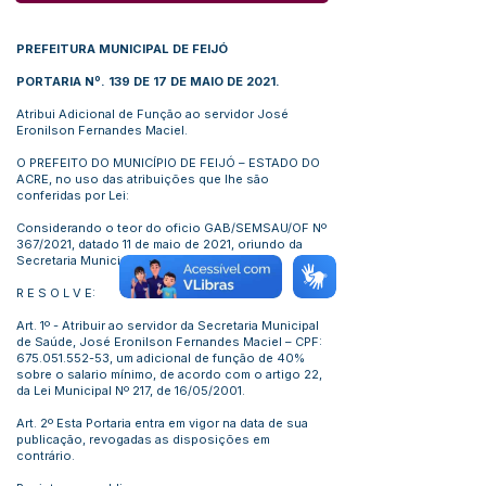
PREFEITURA MUNICIPAL DE FEIJÓ
PORTARIA Nº. 139 DE 17 DE MAIO DE 2021.
Atribui Adicional de Função ao servidor José
Eronilson Fernandes Maciel.
O PREFEITO DO MUNICÍPIO DE FEIJÓ – ESTADO DO
ACRE, no uso das atribuições que lhe são
conferidas por Lei:
Considerando o teor do oficio GAB/SEMSAU/OF Nº
367/2021, datado 11 de maio de 2021, oriundo da
Secretaria Municipal de Saúde.
R E S O L V E:
Art. 1º - Atribuir ao servidor da Secretaria Municipal
de Saúde, José Eronilson Fernandes Maciel – CPF:
675.051.552-53
, um adicional de função de 40%
sobre o salario mínimo, de acordo com o artigo 22,
da Lei Municipal Nº 217, de 16/05/2001.
Art. 2º Esta Portaria entra em vigor na data de sua
publicação, revogadas as disposições em
contrário.