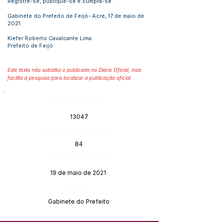
Registre-se, publique-se e cumpra-se.
Gabinete do Prefeito de Feijó- Acre, 17 de maio de
2021.
Kiefer Roberto Cavalcante Lima
Prefeito de Feijó
Este texto não substitui o publicado no Diário Oficial, mas
facilita a pesquisa para localizar a publicação oficial.
Número do Diário:
13047
Página da Publicação:
84
Data da Publicação:
19 de maio de 2021
Órgão:
Gabinete do Prefeito