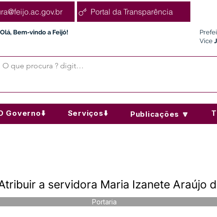
ura@feijo.ac.gov.br
Portal da Transparência
Olá, Bem-vindo a Feijó!
Prefe
Vice
O Governo⬇️
Serviços⬇️
T
Publicações 🔽
tribuir a servidora Maria Izanete Araújo d
Portaria