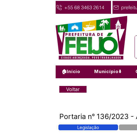
+55 68 3463 2614
prefeit
🏠Início
Município⬇️
Voltar
Portaria n° 136/2023 - A
Legislação