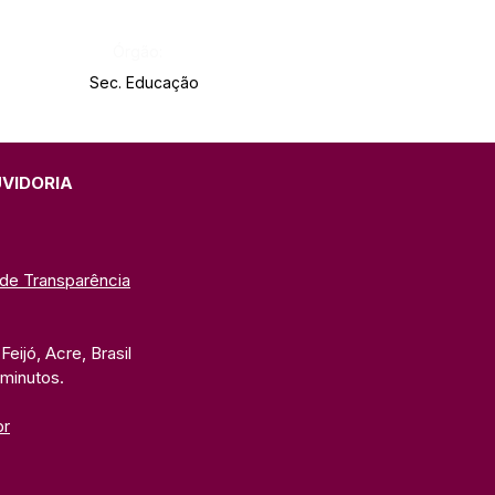
Órgão:
Sec. Educação
UVIDORIA
 de Transparência
eijó, Acre, Brasil
 minutos. 
br