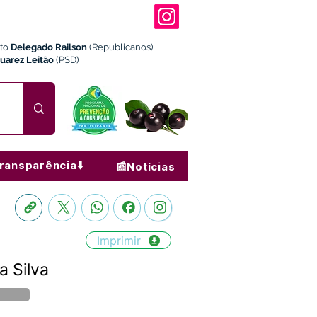
ito
Delegado Railson
(Republicanos)
Juarez Leitão
(PSD)
ransparência⬇️
📰Notícias
Imprimir
a Silva