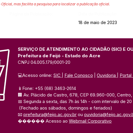
 Oficial, mas facilita a pesquisa para localizar a publicação oficial.
Página da Publicação:
Data da Publicação:
18 de maio de 2023
SERVIÇO DE ATENDIMENTO AO CIDADÃO (SIC) E O
Prefeitura de Feijó - Estado do Acre
CNPJ 04.005.179/0001-20
💻Acesso online: 
SIC 
| 
Fale Conosco
 | 
Ouvidoria
| 
Portal
📱Fone: +55 (68) 3463-2614 
🏢 Av. Plácido de Castro, 678, CEP 69.960-000, Centro, F
📅 Segunda a sexta, das 7h às 14h 
- com intervalo de 20
(Fechado aos sábados, domingos e feriados)
📧 
prefeitura@feijo.ac.gov.br
 ou 
ouvidoria@feijo.ac.gov.
������ Acesso ao 
Webmail Corporativo