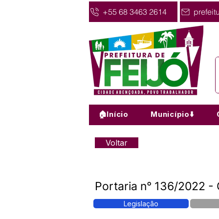
+55 68 3463 2614
prefeit
🏠Início
Município⬇️
Voltar
Portaria n° 136/2022 -
Legislação