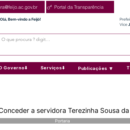
ura@feijo.ac.gov.br
Portal da Transparência
Olá, Bem-vindo a Feijó!
Prefe
Vice
O Governo⬇️
Serviços⬇️
T
Publicações 🔽
 Conceder a servidora Terezinha Sousa da
Portaria