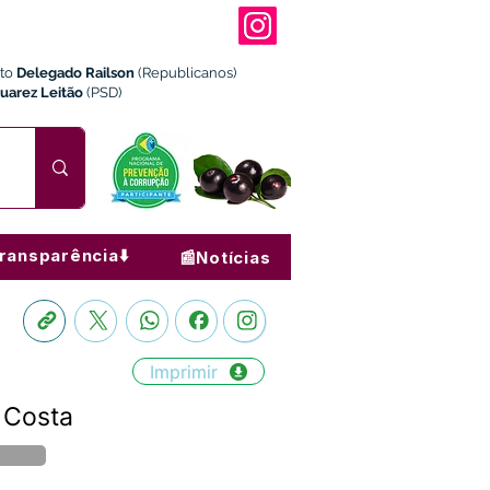
ito
Delegado Railson
(Republicanos)
Juarez Leitão
(PSD)
ransparência⬇️
📰Notícias
Imprimir
 Costa