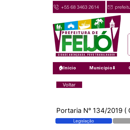
+55 68 3463 2614
prefeit
🏠Início
Município⬇️
Voltar
Portaria N° 134/2019 (
Legislação