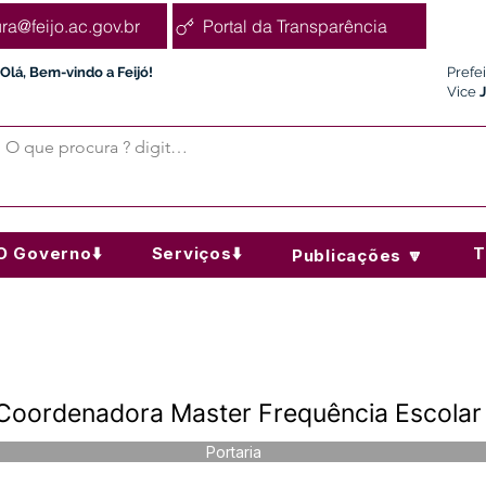
ura@feijo.ac.gov.br
Portal da Transparência
Olá, Bem-vindo a Feijó!
Prefe
Vice
O Governo⬇️
Serviços⬇️
T
Publicações 🔽
 Coordenadora Master Frequência Escolar I
Portaria