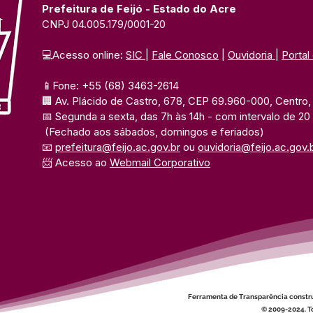
Prefeitura de Feijó - Estado do Acre
CNPJ 04.005.179/0001-20
💻Acesso online: 
SIC 
| 
Fale Conosco
 | 
Ouvidoria
| 
Portal
📱Fone: +55 (68) 3463-2614 
🏢 Av. Plácido de Castro, 678, CEP 69.960-000, Centro, F
📅 Segunda a sexta, das 7h às 14h 
- com intervalo de 20
(Fechado aos sábados, domingos e feriados)
📧 
prefeitura@feijo.ac.gov.br
 ou 
ouvidoria@feijo.ac.gov.
📨 Acesso ao 
Webmail Corporativo
Ferramenta de Transparência constr
© 2009-2024. To