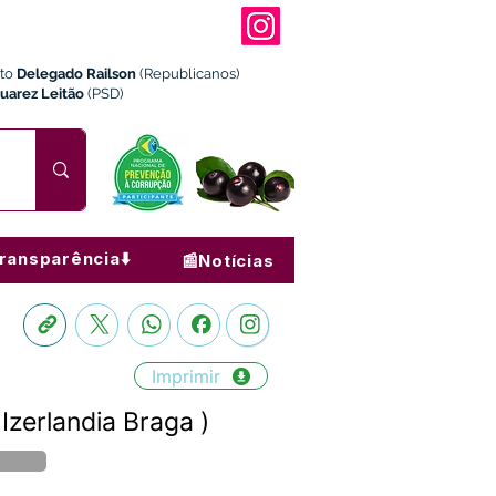
ito
Delegado Railson
(Republicanos)
Juarez Leitão
(PSD)
ransparência⬇️
📰Notícias
Imprimir
zerlandia Braga )