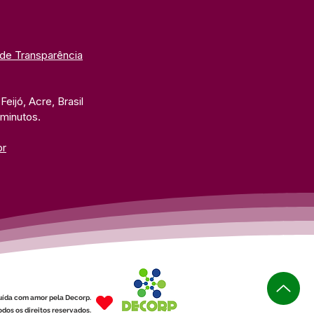
 de Transparência
eijó, Acre, Brasil
 minutos. 
br
uída com amor pela Decorp.
dos os direitos reservados.