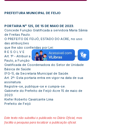
PREFEITURA MUNICIPAL DE FEIJO
PORTARIA Nº 125, DE 15 DE MAIO DE 2023.
Concede Função Gratificada a servidora Maria Sâmia
de Freitas Paulo.
O PREFEITO DE FEIJÓ, ESTADO DO ACRE, no uso
das atribuições
que lhe são conferidas por Lei:
R E S O L V E
Art. 1º - Atribuir a servidora Maria Sâmia de Freitas
Paulo, a Função
Gratificada de Coordenadora do Setor de Unidade
Básica de Saúde
(FG-1), da Secretaria Municipal de Saúde.
Art. 2º- Esta portaria entra em vigor na data de sua
assinatura.
Registre-se, publique-se e cumpra-se.
Gabinete do Prefeito de Feijó-Acre 15 de maio de
2023.
Kiefer Roberto Cavalcante Lima
Prefeito de Feijó
Este texto não substitui o publicado no Diário Oficial, mas
facilita a pesquisa para localizar a publicação oficial.