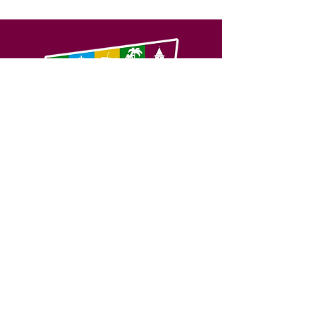
SERVIÇO DE ATENDIMENTO AO 
CIDADÃO (SIC) E OUVIDORIA
Prefeitura de Feijó - Estado do 
Acre
CNPJ 04.005.179/0001-20
💻Acesso online: 
SIC 
| 
Fale Conosco
 | 
Ouvidoria
| 
Portal de Transparência
📱Fone: +55 (68) 3463-2614 
🏢 Av. Plácido de Castro, 678, CEP 