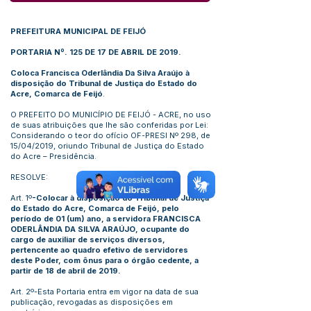
PREFEITURA MUNICIPAL DE FEIJÓ
PORTARIA Nº. 125 DE 17 DE ABRIL DE 2019.
Coloca Francisca Oderlândia Da Silva Araújo à
disposição do Tribunal de Justiça do Estado do
Acre, Comarca de Feijó
.
O PREFEITO DO MUNICÍPIO DE FEIJÓ - ACRE, no uso
de suas atribuições que lhe são conferidas por Lei:
Considerando o teor do ofício OF-PRESI Nº 298, de
15/04/2019, oriundo Tribunal de Justiça do Estado
do Acre – Presidência.
RESOLVE:
Art. 1º
-Colocar à disposição do Tribunal de Justiça
do Estado do Acre, Comarca de Feijó, pelo
período de 01 (um) ano, a servidora FRANCISCA
ODERLÂNDIA DA SILVA ARAÚJO, ocupante do
cargo de auxiliar de serviços diversos,
pertencente ao quadro efetivo de servidores
deste Poder, com ônus para o órgão cedente, a
partir de 18 de abril de 2019.
Art. 2º-Esta Portaria entra em vigor na data de sua
publicação, revogadas as disposições em