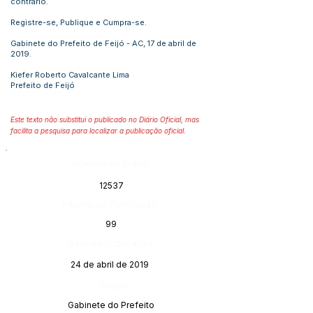
contrário.
Registre-se, Publique e Cumpra-se.
Gabinete do Prefeito de Feijó - AC, 17 de abril de
2019.
Kiefer Roberto Cavalcante Lima
Prefeito de Feijó
Este texto não substitui o publicado no Diário Oficial, mas
facilita a pesquisa para localizar a publicação oficial.
Número do Diário:
12537
Página da Publicação:
99
Data da Publicação:
24 de abril de 2019
Órgão:
Gabinete do Prefeito