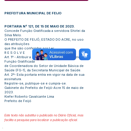
PREFEITURA MUNICIPAL DE FEIJO
PORTARIA Nº 121, DE 15 DE MAIO DE 2023.
Concede Função Gratificada a servidora Shirlei da
Silva Melo.
O PREFEITO DE FEIJÓ, ESTADO DO ACRE, no uso
das atribuições
que lhe são conferidas por Lei:
R E S O L V E
Art. 1º - Atribuir a servidora Shirlei da Silva Melo, a
Função Gratificada
de Coordenadora do Setor de Unidade Básica de
Saúde (FG-1), da Secretaria Municipal de Saúde.
Art. 2º- Esta portaria entra em vigor na data de sua
assinatura.
Registre-se, publique-se e cumpra-se.
Gabinete do Prefeito de Feijó-Acre 15 de maio de
2023.
Kiefer Roberto Cavalcante Lima
Prefeito de Feijó
Este texto não substitui o publicado no Diário Oficial, mas
facilita a pesquisa para localizar a publicação oficial.