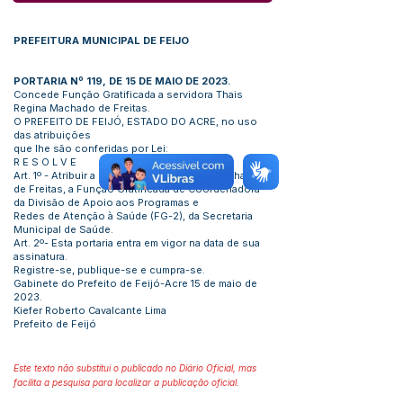
PREFEITURA MUNICIPAL DE FEIJO
PORTARIA Nº 119, DE 15 DE MAIO DE 2023.
Concede Função Gratificada a servidora Thais
Regina Machado de Freitas.
O PREFEITO DE FEIJÓ, ESTADO DO ACRE, no uso
das atribuições
que lhe são conferidas por Lei:
R E S O L V E
Art. 1º - Atribuir a servidora Thais Regina Machado
de Freitas, a Função Gratificada de Coordenadora
da Divisão de Apoio aos Programas e
Redes de Atenção à Saúde (FG-2), da Secretaria
Municipal de Saúde.
Art. 2º- Esta portaria entra em vigor na data de sua
assinatura.
Registre-se, publique-se e cumpra-se.
Gabinete do Prefeito de Feijó-Acre 15 de maio de
2023.
Kiefer Roberto Cavalcante Lima
Prefeito de Feijó
Este texto não substitui o publicado no Diário Oficial, mas
facilita a pesquisa para localizar a publicação oficial.