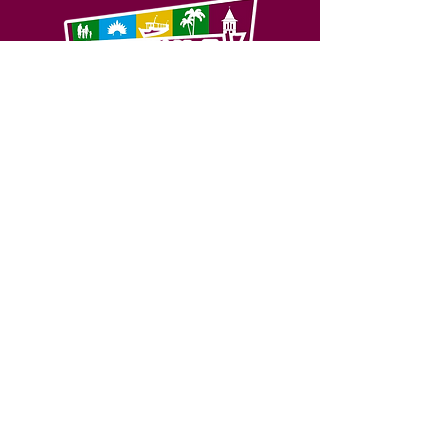
SERVIÇO DE ATENDIMENTO AO 
CIDADÃO (SIC) E OUVIDORIA
Prefeitura de Feijó - Estado do 
Acre
CNPJ 04.005.179/0001-20
💻Acesso online: 
SIC 
| 
Fale Conosco
 | 
Ouvidoria
| 
Portal de Transparência
📱Fone: +55 (68) 3463-2614 
🏢 Av. Plácido de Castro, 678, CEP 
69.960-000, Centro, Feijó, Acre, Brasil
📅 Segunda a sexta, das 7h às 14h 
- 
com intervalo de 20 minutos. 