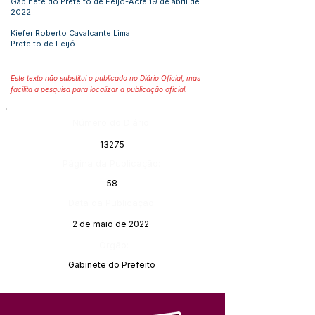
Gabinete do Prefeito de Feijó-Acre 19 de abril de
2022.
Kiefer Roberto Cavalcante Lima
Prefeito de Feijó
Este texto não substitui o publicado no Diário Oficial, mas
facilita a pesquisa para localizar a publicação oficial.
Número do Diário:
13275
Página da Publicação:
58
Data da Publicação:
2 de maio de 2022
Órgão:
Gabinete do Prefeito