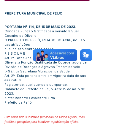
PREFEITURA MUNICIPAL DE FEIJO
PORTARIA Nº 114, DE 15 DE MAIO DE 2023.
Concede Função Gratificada a servidora Sueli
Cosmiro de Oliveira.
O PREFEITO DE FEIJÓ, ESTADO DO ACRE, no uso
das atribuições
que lhe são conferidas por Lei:
R E S O L V E
Art. 1º - Atribuir a servidora Sueli Cosmiro de
Oliveira, a Função Gratificada de Coordenadora de
Divisão de Doenças e Agravos Transmissiveis
(FG2), da Secretaria Municipal de Saúde.
Art. 2º- Esta portaria entra em vigor na data de sua
assinatura.
Registre-se, publique-se e cumpra-se.
Gabinete do Prefeito de Feijó-Acre 15 de maio de
2023.
Kiefer Roberto Cavalcante Lima
Prefeito de Feijó
Este texto não substitui o publicado no Diário Oficial, mas
facilita a pesquisa para localizar a publicação oficial.