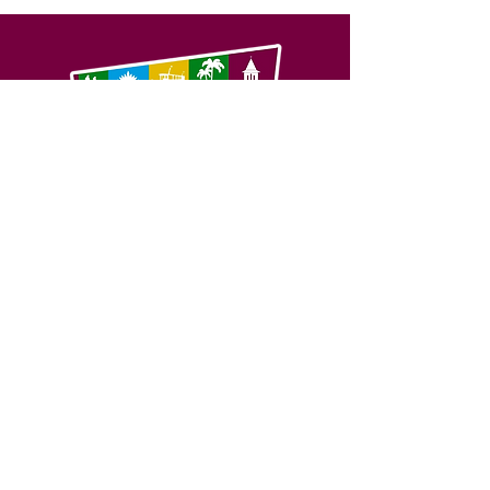
SERVIÇO DE ATENDIMENTO AO 
CIDADÃO (SIC) E OUVIDORIA
Prefeitura de Feijó - Estado do 
Acre
CNPJ 04.005.179/0001-20
💻Acesso online: 
SIC 
| 
Fale Conosco
 | 
Ouvidoria
| 
Portal de Transparência
📱Fone: +55 (68) 3463-2614 
🏢 Av. Plácido de Castro, 678, CEP 
69.960-000, Centro, Feijó, Acre, Brasil