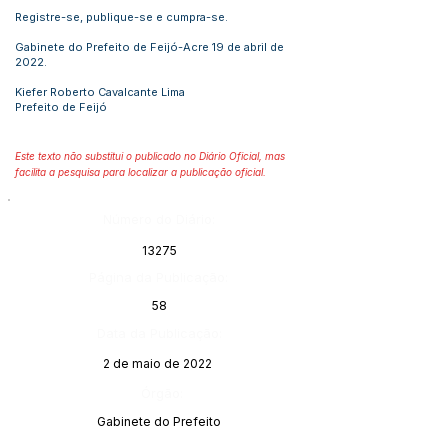
Registre-se, publique-se e cumpra-se.
Gabinete do Prefeito de Feijó-Acre 19 de abril de
2022.
Kiefer Roberto Cavalcante Lima
Prefeito de Feijó
Este texto não substitui o publicado no Diário Oficial, mas
facilita a pesquisa para localizar a publicação oficial.
Número do Diário:
13275
Página da Publicação:
58
Data da Publicação:
2 de maio de 2022
Órgão:
Gabinete do Prefeito