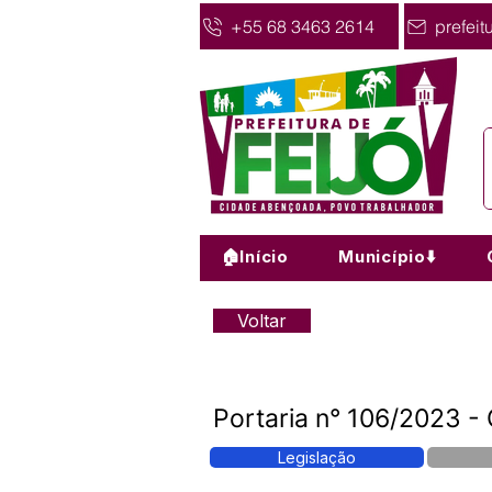
+55 68 3463 2614
prefeit
🏠Início
Município⬇️
Voltar
Portaria n° 106/2023 -
Legislação