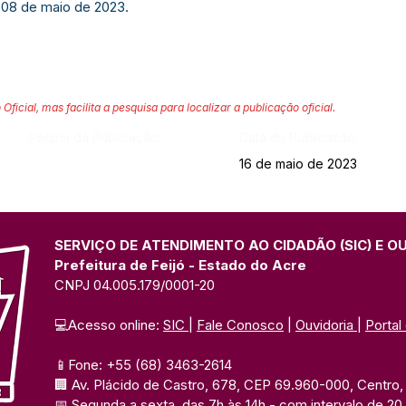
 08 de maio de 2023.
 Oficial, mas facilita a pesquisa para localizar a publicação oficial.
Página da Publicação:
Data da Publicação:
16 de maio de 2023
SERVIÇO DE ATENDIMENTO AO CIDADÃO (SIC) E O
Prefeitura de Feijó - Estado do Acre
CNPJ 04.005.179/0001-20
💻Acesso online: 
SIC 
| 
Fale Conosco
 | 
Ouvidoria
| 
Portal
📱Fone: +55 (68) 3463-2614 
🏢 Av. Plácido de Castro, 678, CEP 69.960-000, Centro, F
📅 Segunda a sexta, das 7h às 14h 
- com intervalo de 20