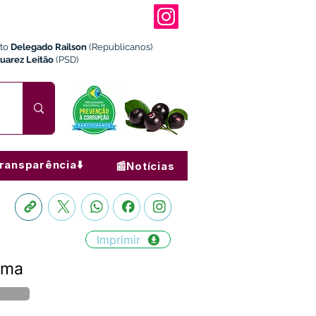
ito
Delegado Railson
(Republicanos)
Juarez Leitão
(PSD)
ransparência⬇️
📰Notícias
Imprimir
ima