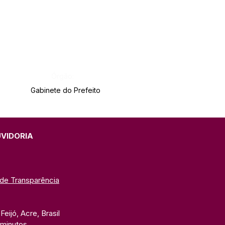
Órgão:
Gabinete do Prefeito
UVIDORIA
 de Transparência
eijó, Acre, Brasil
 minutos. 