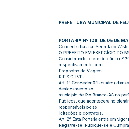
PREFEITURA MUNICIPAL DE FEI
PORTARIA Nº 106, DE 05 DE MA
Concede diária ao Secretário Wisle
O PREFEITO EM EXERCÍCIO DO MUNIC
Considerando o teor do oficio nº 
respectivamente com
Propostas de Viagem.
R E S O LVE
Art. 1º Conceder 04 (quatro) diári
deslocamento ao
município de Rio Branco-AC no perí
Públicos, que acontecera no plenár
responsáveis pelas
licitações e contratos.
Art. 2° Esta Portaria entra em vigo
Registre-se, Publique-se e Cumpra