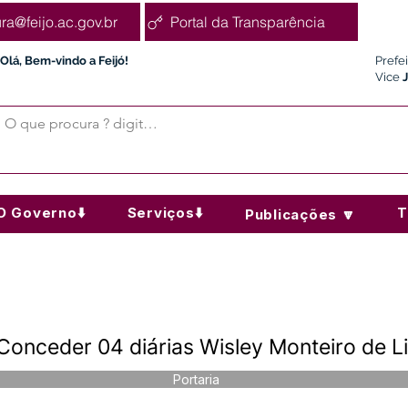
ura@feijo.ac.gov.br
Portal da Transparência
Olá, Bem-vindo a Feijó!
Prefe
Vice
O Governo⬇️
Serviços⬇️
T
Publicações 🔽
 Conceder 04 diárias Wisley Monteiro de L
Portaria