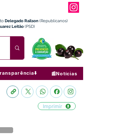
ito
Delegado Railson
(Republicanos)
Juarez Leitão
(PSD)
ransparência⬇️
📰Notícias
Imprimir