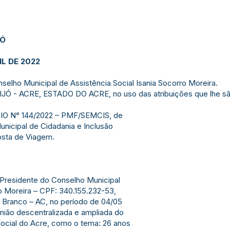
JÓ
IL DE 2022
selho Municipal de Assistência Social Isania Socorro Moreira.
 - ACRE, ESTADO DO ACRE, no uso das atribuições que lhe são
ICIO N° 144/2022 – PMF/SEMCIS, de
unicipal de Cidadania e Inclusão
osta de Viagem.
a Presidente do Conselho Municipal
ro Moreira – CPF: 340.155.232-53,
 Branco – AC, no período de 04/05
união descentralizada e ampliada do
Social do Acre, como o tema: 26 anos