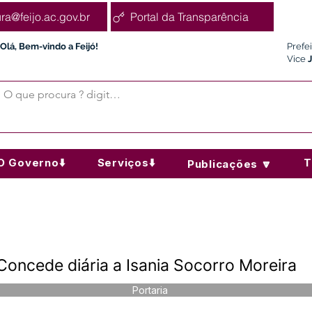
ura@feijo.ac.gov.br
Portal da Transparência
Olá, Bem-vindo a Feijó!
Prefe
Vice
O Governo⬇️
Serviços⬇️
T
Publicações 🔽
Concede diária a Isania Socorro Moreira
Portaria