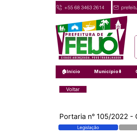
+55 68 3463 2614
prefeit
🏠Início
Município⬇️
Voltar
Portaria n° 105/2022 - 
Legislação