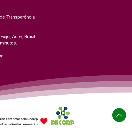
 de Transparência
eijó, Acre, Brasil
 minutos. 
br
uída com amor pela Decorp.
dos os direitos reservados.