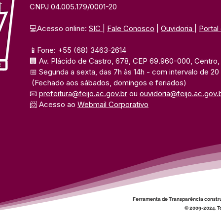
CNPJ 04.005.179/0001-20
💻Acesso online: 
SIC 
| 
Fale Conosco
 | 
Ouvidoria
| 
Portal
📱Fone: +55 (68) 3463-2614 
🏢 Av. Plácido de Castro, 678, CEP 69.960-000, Centro, F
📅 Segunda a sexta, das 7h às 14h 
- com intervalo de 20
(Fechado aos sábados, domingos e feriados)
📧 
prefeitura@feijo.ac.gov.br
 ou 
ouvidoria@feijo.ac.gov.
📨 Acesso ao 
Webmail Corporativo
Ferramenta de Transparência constr
© 2009-2024. To