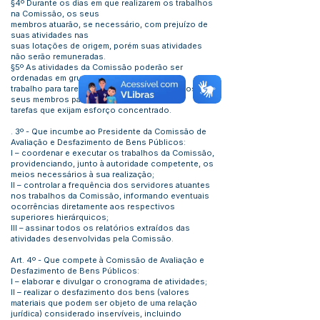
§4º Durante os dias em que realizarem os trabalhos
na Comissão, os seus
membros atuarão, se necessário, com prejuízo de
suas atividades nas
suas lotações de origem, porém suas atividades
não serão remuneradas.
§5º As atividades da Comissão poderão ser
ordenadas em grupos de
trabalho para tarefas específicas, ou por todos os
seus membros para
tarefas que exijam esforço concentrado.
. 3º - Que incumbe ao Presidente da Comissão de
Avaliação e Desfazimento de Bens Públicos:
I – coordenar e executar os trabalhos da Comissão,
providenciando, junto à autoridade competente, os
meios necessários à sua realização;
II – controlar a frequência dos servidores atuantes
nos trabalhos da Comissão, informando eventuais
ocorrências diretamente aos respectivos
superiores hierárquicos;
III – assinar todos os relatórios extraídos das
atividades desenvolvidas pela Comissão.
Art. 4º - Que compete à Comissão de Avaliação e
Desfazimento de Bens Públicos:
I – elaborar e divulgar o cronograma de atividades;
II – realizar o desfazimento dos bens (valores
materiais que podem ser objeto de uma relação
jurídica) considerado inservíveis, incluindo