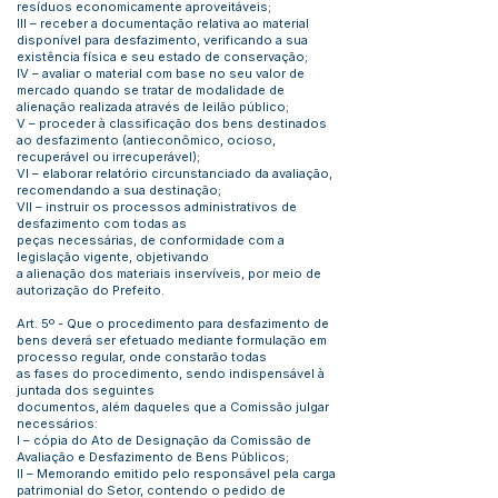
resíduos economicamente aproveitáveis;
III – receber a documentação relativa ao material
disponível para desfazimento, verificando a sua
existência física e seu estado de conservação;
IV – avaliar o material com base no seu valor de
mercado quando se tratar de modalidade de
alienação realizada através de leilão público;
V – proceder à classificação dos bens destinados
ao desfazimento (antieconômico, ocioso,
recuperável ou irrecuperável);
VI – elaborar relatório circunstanciado da avaliação,
recomendando a sua destinação;
VII – instruir os processos administrativos de
desfazimento com todas as
peças necessárias, de conformidade com a
legislação vigente, objetivando
a alienação dos materiais inservíveis, por meio de
autorização do Prefeito.
Art. 5º - Que o procedimento para desfazimento de
bens deverá ser efetuado mediante formulação em
processo regular, onde constarão todas
as fases do procedimento, sendo indispensável à
juntada dos seguintes
documentos, além daqueles que a Comissão julgar
necessários:
I – cópia do Ato de Designação da Comissão de
Avaliação e Desfazimento de Bens Públicos;
II – Memorando emitido pelo responsável pela carga
patrimonial do Setor, contendo o pedido de