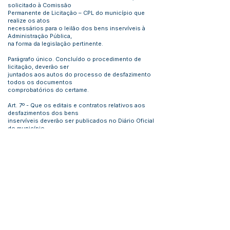
solicitado à Comissão
Permanente de Licitação – CPL do município que
realize os atos
necessários para o leilão dos bens inservíveis à
Administração Pública,
na forma da legislação pertinente.
Parágrafo único. Concluído o procedimento de
licitação, deverão ser
juntados aos autos do processo de desfazimento
todos os documentos
comprobatórios do certame.
Art. 7º - Que os editais e contratos relativos aos
desfazimentos dos bens
inservíveis deverão ser publicados no Diário Oficial
do município.
Art. 8º - Que a Comissão deverá informar
tempestivamente ao Setor de
Patrimônio a relação dos bens inservíveis alienados
para efetuarem a
baixa patrimonial.
Art. 9º - Esta Portaria entra em vigor na data de sua
publicação.
Feijó – Acre, 11 de abril de 2022.
Kiefer Roberto Cavalcante Lima
Prefeito de Feijó