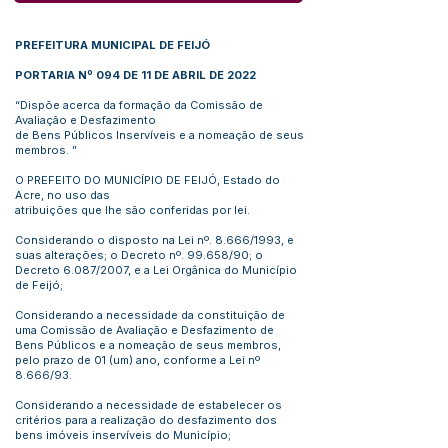
PREFEITURA MUNICIPAL DE FEIJÓ
PORTARIA Nº 094 DE 11 DE ABRIL DE 2022
“Dispõe acerca da formação da Comissão de
Avaliação e Desfazimento
de Bens Públicos Inservíveis e a nomeação de seus
membros. ”
O PREFEITO DO MUNICÍPIO DE FEIJÓ, Estado do
Acre, no uso das
atribuições que lhe são conferidas por lei.
Considerando o disposto na Lei nº. 8.666/1993, e
suas alterações; o Decreto nº. 99.658/90; o
Decreto 6.087/2007, e a Lei Orgânica do Município
de Feijó;
Considerando a necessidade da constituição de
uma Comissão de Avaliação e Desfazimento de
Bens Públicos e a nomeação de seus membros,
pelo prazo de 01 (um) ano, conforme a Lei nº
8.666/93.
Considerando a necessidade de estabelecer os
critérios para a realização do desfazimento dos
bens imóveis inservíveis do Município;