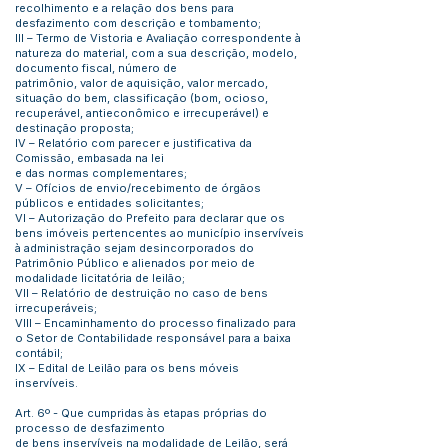
recolhimento e a relação dos bens para
desfazimento com descrição e tombamento;
III – Termo de Vistoria e Avaliação correspondente à
natureza do material, com a sua descrição, modelo,
documento fiscal, número de
patrimônio, valor de aquisição, valor mercado,
situação do bem, classificação (bom, ocioso,
recuperável, antieconômico e irrecuperável) e
destinação proposta;
IV – Relatório com parecer e justificativa da
Comissão, embasada na lei
e das normas complementares;
V – Ofícios de envio/recebimento de órgãos
públicos e entidades solicitantes;
VI – Autorização do Prefeito para declarar que os
bens imóveis pertencentes ao município inservíveis
à administração sejam desincorporados do
Patrimônio Público e alienados por meio de
modalidade licitatória de leilão;
VII – Relatório de destruição no caso de bens
irrecuperáveis;
VIII – Encaminhamento do processo finalizado para
o Setor de Contabilidade responsável para a baixa
contábil;
IX – Edital de Leilão para os bens móveis
inservíveis.
Art. 6º - Que cumpridas às etapas próprias do
processo de desfazimento
de bens inservíveis na modalidade de Leilão, será