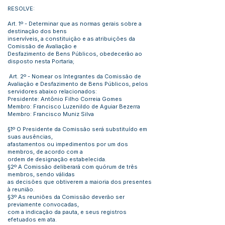
RESOLVE:
Art. 1º - Determinar que as normas gerais sobre a
destinação dos bens
inservíveis, a constituição e as atribuições da
Comissão de Avaliação e
Desfazimento de Bens Públicos, obedecerão ao
disposto nesta Portaria;
Art. 2º - Nomear os Integrantes da Comissão de
Avaliação e Desfazimento de Bens Públicos, pelos
servidores abaixo relacionados:
Presidente: Antônio Filho Correia Gomes
Membro: Francisco Luzenildo de Aguiar Bezerra
Membro: Francisco Muniz Silva
§1º O Presidente da Comissão será substituído em
suas ausências,
afastamentos ou impedimentos por um dos
membros, de acordo com a
ordem de designação estabelecida.
§2º A Comissão deliberará com quórum de três
membros, sendo válidas
as decisões que obtiverem a maioria dos presentes
à reunião.
§3º As reuniões da Comissão deverão ser
previamente convocadas,
com a indicação da pauta, e seus registros
efetuados em ata.