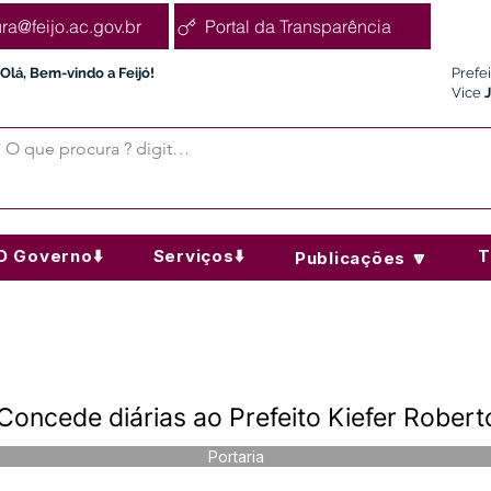
ura@feijo.ac.gov.br
Portal da Transparência
Olá, Bem-vindo a Feijó!
Prefe
Vice
O Governo⬇️
Serviços⬇️
T
Publicações 🔽
Concede diárias ao Prefeito Kiefer Rober
Portaria