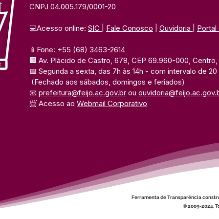
CNPJ 04.005.179/0001-20
💻Acesso online: 
SIC 
| 
Fale Conosco
 | 
Ouvidoria
| 
Portal
📱Fone: +55 (68) 3463-2614 
🏢 Av. Plácido de Castro, 678, CEP 69.960-000, Centro, F
📅 Segunda a sexta, das 7h às 14h 
- com intervalo de 20
(Fechado aos sábados, domingos e feriados)
📧 
prefeitura@feijo.ac.gov.br
 ou 
ouvidoria@feijo.ac.gov.
📨 Acesso ao 
Webmail Corporativo
Ferramenta de Transparência constr
© 2009-2024. To