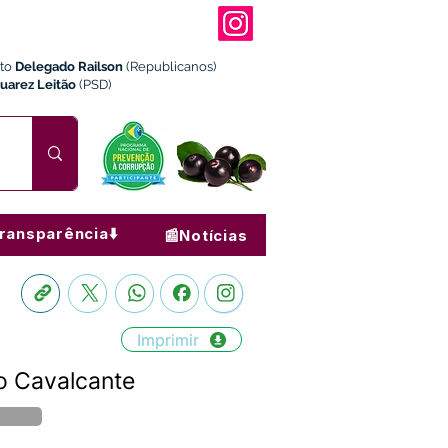
ito
Delegado Railson
(Republicanos)
Juarez Leitão
(PSD)
ransparência⬇️
📰Notícias
Imprimir
to Cavalcante