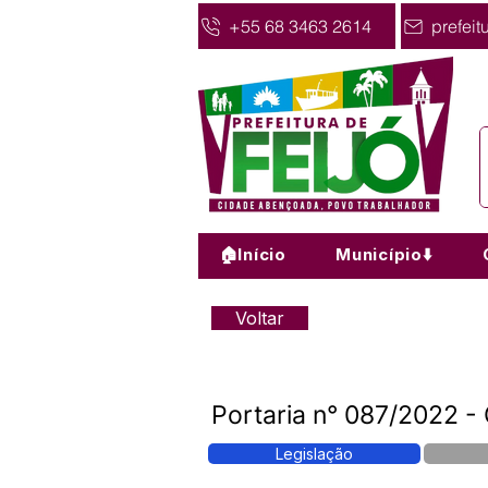
+55 68 3463 2614
prefeit
🏠Início
Município⬇️
Voltar
Portaria n° 087/2022 - 
Legislação