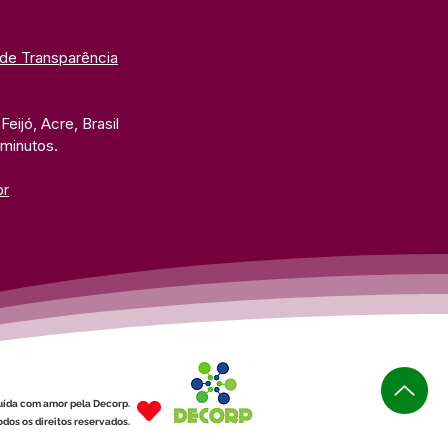
 de Transparência
eijó, Acre, Brasil
 minutos. 
br
uída com amor pela Decorp.
dos os direitos reservados.