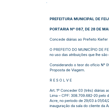
PREFEITURA MUNICIPAL DE FEI
PORTARIA Nº 087, DE 28 DE M
Concede diárias ao Prefeito Kiefer
O PREFEITO DO MUNICÍPIO DE FE
no uso das atribuições que lhe são 
Considerando o teor do ofício N° 
Proposta de Viagem.
R E S O L V E
Art. 1º Conceder 03 (três) diárias 
Lima – CPF: 308.709.682-20 pelo d
Acre, no período de 29/03 à 01/04/2
inauguração da sala do cliente da 