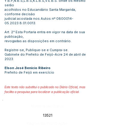
Y.B.P,N.B.S,L.B.S,K.L.B.S,V.E.B.S. onde os mesmo
serão
acolhidos no Educandário Santa Margarida,
conforme decisão
judicial acostada nos Autos nº
0800014-
05.2023.8.01
.0013.
Art. 2° Esta Portaria entra em vigor na data de sua
publicação,
revogadas as disposições em contrário.
Registre-se, Publique-se e Cumpra-se.
Gabinete do Prefeito de Feijó-Acre 24 de abril de
2023.
Elson José Benício Ribeiro
Prefeito de Feijó em exercício
Este texto não substitui o publicado no Diário Oficial, mas
facilita a pesquisa para localizar a publicação oficial.
Número do Diário:
13521
Página da Publicação: