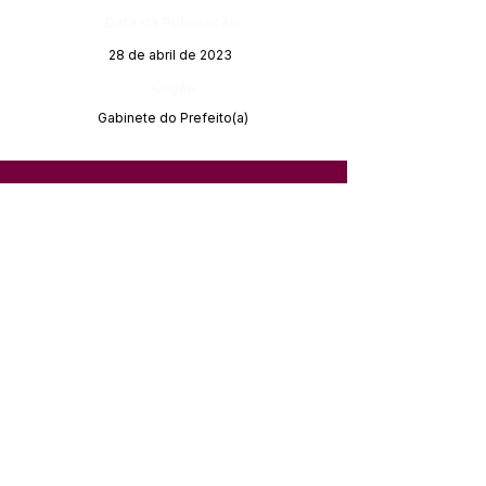
Data da Publicação:
28 de abril de 2023
Órgão:
Gabinete do Prefeito(a)
SERVIÇO DE ATENDIMENTO AO 
CIDADÃO (SIC) E OUVIDORIA
Prefeitura de Feijó - Estado do 
Acre
CNPJ 04.005.179/0001-20