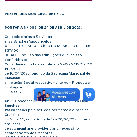
PREFEITURA MUNICIPAL DE FEIJO
PORTARIA Nº 082, DE 24 DE ABRIL DE 2023.
Concede diárias a Servidora
Elisa Sanchez Vasconcelos.
O PREFEITO EM EXERCÍCIO DO MUNICIPIO DE FEIJÓ,
ESTADO
DO ACRE, no uso das atribuições que lhe são
conferidas por Lei:
Considerando o teor do oficio PMF/SEMCIS/OF./Nº
149/2023,
de 10/04/2023, oriundo da Secretaria Municipal de
Cidadania
e Inclusão Social respectivamente com Propostas
de Viagem.
R E S O LVE
Art. 1º Conceder 03 (três) diárias a servidora
Elisa
Sanchez
Vasconcelos
pelo seu deslocamento a cidade de
Cruzeiro
do Sul – AC, no período de 17 a 20/04/2023, com a
finalidade
de acompanhar e providenciar o necessário
deslocamento dos menores