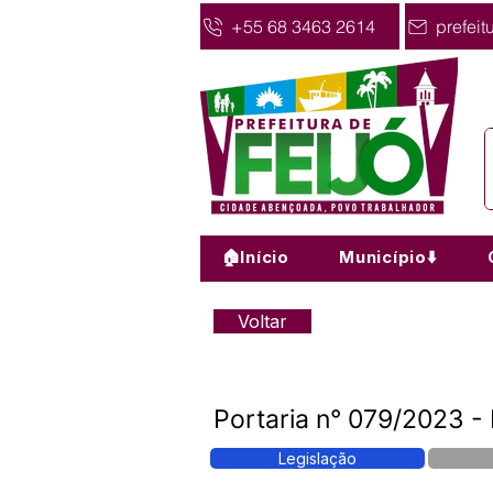
+55 68 3463 2614
prefeit
🏠Início
Município⬇️
Voltar
Portaria n° 079/2023 - 
Legislação