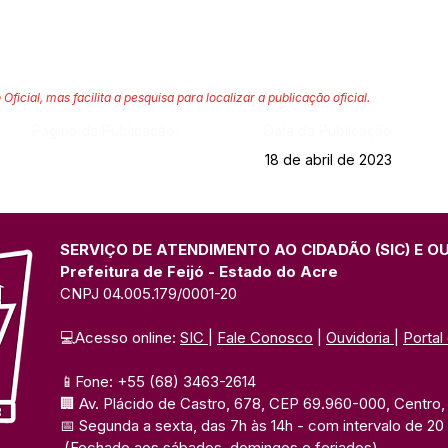
 Oficial, mas facilita a pesquisa para localizar a publicação oficial.
Página da Publicação:
Data da Publicação:
18 de abril de 2023
SERVIÇO DE ATENDIMENTO AO CIDADÃO (SIC) E O
Prefeitura de Feijó - Estado do Acre
CNPJ 04.005.179/0001-20
💻Acesso online: 
SIC 
| 
Fale Conosco
 | 
Ouvidoria
| 
Portal
📱Fone: +55 (68) 3463-2614 
🏢 Av. Plácido de Castro, 678, CEP 69.960-000, Centro, F
📅 Segunda a sexta, das 7h às 14h 
- com intervalo de 20
(Fechado aos sábados, domingos e feriados)