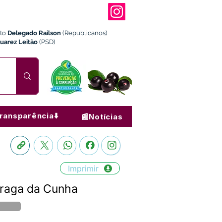
ito
Delegado Railson
(Republicanos)
Juarez Leitão
(PSD)
ransparência⬇️
📰Notícias
Imprimir
 Braga da Cunha