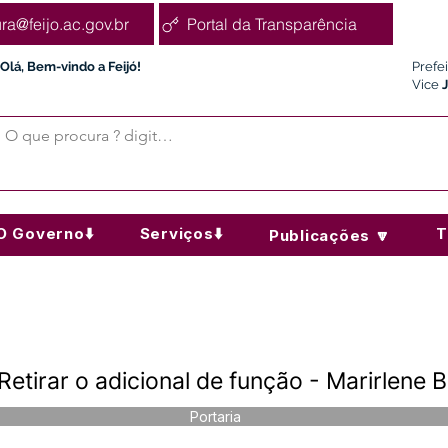
ura@feijo.ac.gov.br
Portal da Transparência
Olá, Bem-vindo a Feijó!
Prefe
Vice
O Governo⬇️
Serviços⬇️
T
Publicações 🔽
Retirar o adicional de função - Marirlene
Portaria