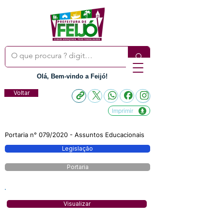
Olá, Bem-vindo a Feijó!
Voltar
Imprimir
Portaria n° 079/2020 - Assuntos Educacionais
Legislação
Portaria
Visualizar