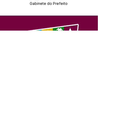
Gabinete do Prefeito
SERVIÇO DE ATENDIMENTO AO 
CIDADÃO (SIC) E OUVIDORIA
Prefeitura de Feijó - Estado do 
Acre
CNPJ 04.005.179/0001-20
💻Acesso online: 
SIC 
| 
Fale Conosco
 | 
Ouvidoria
| 
Portal de Transparência
📱Fone: +55 (68) 3463-2614 