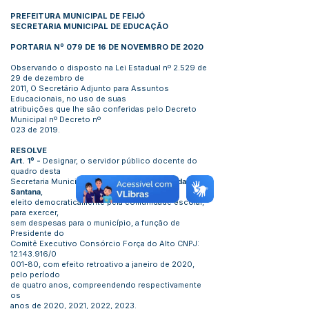
PREFEITURA MUNICIPAL DE FEIJÓ
SECRETARIA MUNICIPAL DE EDUCAÇÃO
PORTARIA Nº 079 DE 16 DE NOVEMBRO DE 2020
Observando o disposto na Lei Estadual nº 2.529 de
29 de dezembro de
2011, O Secretário Adjunto para Assuntos
Educacionais, no uso de suas
atribuições que lhe são conferidas pelo Decreto
Municipal nº Decreto nº
023 de 2019.
RESOLVE
Art. 1º -
Designar, o servidor público docente do
quadro desta
Secretaria Municipal de Educação,
Adailton da Silva
Santana
,
eleito democraticamente pela comunidade escolar,
para exercer,
sem despesas para o município, a função de
Presidente do
Comitê Executivo Consórcio Força do Alto CNPJ:
12.143.916
/0
001-80, com efeito retroativo a janeiro de 2020,
pelo período
de quatro anos, compreendendo respectivamente
os
anos de 2020, 2021, 2022, 2023.