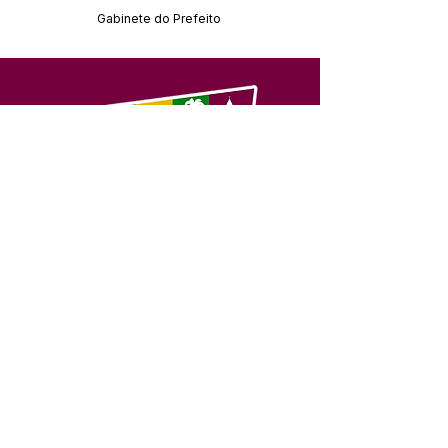
Gabinete do Prefeito
SERVIÇO DE ATENDIMENTO AO 
CIDADÃO (SIC) E OUVIDORIA
Prefeitura de Feijó - Estado do 
Acre
CNPJ 04.005.179/0001-20
💻Acesso online: 
SIC 
| 
Fale Conosco
 | 
Ouvidoria
| 
Portal de Transparência
📱Fone: +55 (68) 3463-2614 