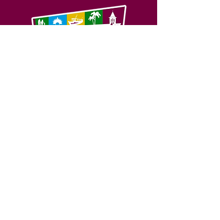
SERVIÇO DE ATENDIMENTO AO 
CIDADÃO (SIC) E OUVIDORIA
Prefeitura de Feijó - Estado do 
Acre
CNPJ 04.005.179/0001-20
💻Acesso online: 
SIC 
| 
Fale Conosco
 | 
Ouvidoria
| 
Portal de Transparência
📱Fone: +55 (68) 3463-2614 
🏢 Av. Plácido de Castro, 678, CEP 
69.960-000, Centro, Feijó, Acre, Brasil
📅 Segunda a sexta, das 7h às 14h 
- 