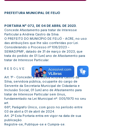
PREFEITURA MUNICIPAL DE FEIJÓ
PORTARIA Nº 072, DE 04 DE ABRIL DE 2023.
Concede Afastamento para tratar de Interesse
Particular a Andreia Castro da Silva.
O PREFEITO DO MUNICÍPIO DE FEIJÓ - ACRE, no uso
das atribuições que lhe são conferidas por Lei.
Considerando o Processo nº 108/2023 –
SEMAD/PMF, datado de 31 de março de 2023, que
trata do pedido de 01 (um) ano de Afastamento para
tratar de Interesse Particular.
R E S O L V E:
Art. 1º - Conceder a servidora Andreia Castro da
Silva, servidora pública, ocupante do cargo de
Servente da Secretaria Municipal de Cidadania e
Inclusão Social, 01 (um) ano de Afastamento para
tratar de Interesse Particular sem ônus,
fundamentado na Lei Municipal nº. 005/1970 no seu
art.
66º, Parágrafo Único, com gozo no período entre
03 de abril a 01 de abril de 2024.
Art. 2º Esta Portaria entra em vigor na data de sua
publicação.
Registre-se, Publique-se e Cumpra-se.