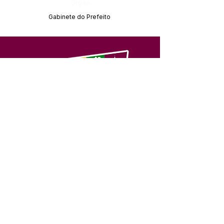
Órgão:
Gabinete do Prefeito
SERVIÇO DE ATENDIMENTO AO 
CIDADÃO (SIC) E OUVIDORIA
Prefeitura de Feijó - Estado do 
Acre
CNPJ 04.005.179/0001-20
💻Acesso online: 
SIC 
| 
Fale Conosco
 | 
Ouvidoria
| 
Portal de Transparência