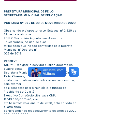
PREFEITURA MUNICIPAL DE FEIJÓ
SECRETARIA MUNICIPAL DE EDUCAÇÃO
PORTARIA Nº 072 DE 09 DE NOVEMBRO DE 2020
Observando o disposto na Lei Estadual nº 2.529 de
29 de dezembro de
2011, O Secretário Adjunto para Assuntos
Educacionais, no uso de suas
atribuições que lhe são conferidas pelo Decreto
Municipal nº Decreto nº
023 de 2019.
RESOLVE
Art. 1º -
Designar, o servidor público docente do
quadro desta
Secretaria Municipal de Educação,
Antonio Carlos
Felix Ximenes
,
eleito democraticamente pela comunidade escolar,
para exercer,
sem despesas para o município, a função de
Presidente do Comitê
Executivo Consórcio Liberdade CNPJ:
12.143.536
/0001-45, com
efeito retroativo a janeiro de 2020, pelo período de
quatro anos,
compreendendo respectivamente os anos de 2020,