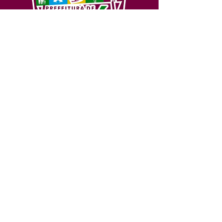
SERVIÇO DE ATENDIMENTO AO 
CIDADÃO (SIC) E OUVIDORIA
Prefeitura de Feijó - Estado do 
Acre
CNPJ 04.005.179/0001-20
💻Acesso online: 
SIC 
| 
Fale Conosco
 | 
Ouvidoria
| 
Portal de Transparência
📱Fone: +55 (68) 3463-2614 
🏢 Av. Plácido de Castro, 678, CEP 
69.960-000, Centro, Feijó, Acre, Brasil
📅 Segunda a sexta, das 7h às 14h 
- 
com intervalo de 20 minutos. 
(Fechado aos sábados, domingos e 