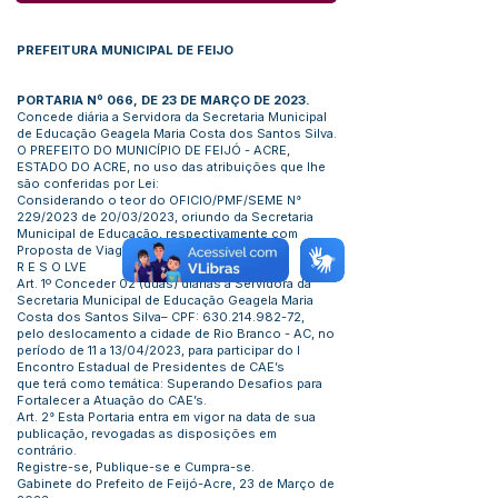
PREFEITURA MUNICIPAL DE FEIJO
PORTARIA Nº 066, DE 23 DE MARÇO DE 2023.
Concede diária a Servidora da Secretaria Municipal
de Educação Geagela Maria Costa dos Santos Silva.
O PREFEITO DO MUNICÍPIO DE FEIJÓ - ACRE,
ESTADO DO ACRE, no uso das atribuições que lhe
são conferidas por Lei:
Considerando o teor do OFICIO/PMF/SEME N°
229/2023 de 20/03/2023, oriundo da Secretaria
Municipal de Educação, respectivamente com
Proposta de Viagem.
R E S O LVE
Art. 1º Conceder 02 (duas) diárias a Servidora da
Secretaria Municipal de Educação Geagela Maria
Costa dos Santos Silva– CPF:
630.214.982-72
,
pelo deslocamento a cidade de Rio Branco - AC, no
período de 11 a 13/04/2023, para participar do I
Encontro Estadual de Presidentes de CAE’s
que terá como temática: Superando Desafios para
Fortalecer a Atuação do CAE’s.
Art. 2° Esta Portaria entra em vigor na data de sua
publicação, revogadas as disposições em
contrário.
Registre-se, Publique-se e Cumpra-se.
Gabinete do Prefeito de Feijó-Acre, 23 de Março de