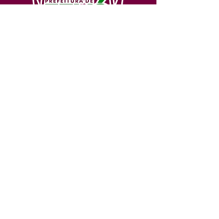
SERVIÇO DE ATENDIMENTO AO 
CIDADÃO (SIC) E OUVIDORIA
Prefeitura de Feijó - Estado do 
Acre
CNPJ 04.005.179/0001-20
💻Acesso online: 
SIC 
| 
Fale Conosco
 | 
Ouvidoria
| 
Portal de Transparência
📱Fone: +55 (68) 3463-2614 
🏢 Av. Plácido de Castro, 678, CEP 
69.960-000, Centro, Feijó, Acre, Brasil
📅 Segunda a sexta, das 7h às 14h 
- 
com intervalo de 20 minutos. 
(Fechado aos sábados, domingos e 
feriados)