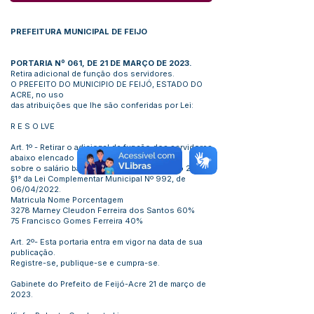
PREFEITURA MUNICIPAL DE FEIJO
PORTARIA Nº 061, DE 21 DE MARÇO DE 2023.
Retira adicional de função dos servidores.
O PREFEITO DO MUNICIPIO DE FEIJÓ, ESTADO DO
ACRE, no uso
das atribuições que lhe são conferidas por Lei:
R E S O LVE
Art. 1º - Retirar o adicional de função dos servidores
abaixo elencado
sobre o salário base de acordo com o artigo 22 e o
§1° da Lei Complementar Municipal Nº 992, de
06/04/2022.
Matricula Nome Porcentagem
3278 Marney Cleudon Ferreira dos Santos 60%
75 Francisco Gomes Ferreira 40%
Art. 2º- Esta portaria entra em vigor na data de sua
publicação.
Registre-se, publique-se e cumpra-se.
Gabinete do Prefeito de Feijó-Acre 21 de março de
2023.