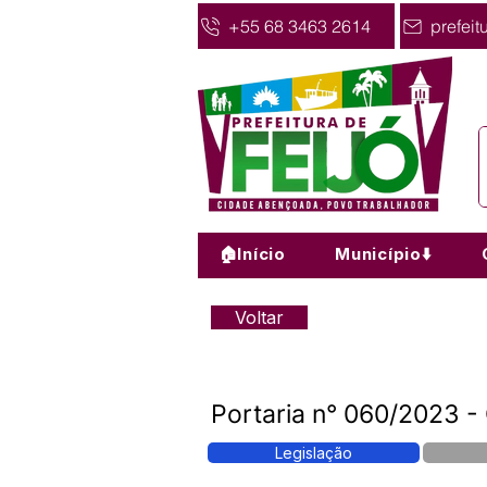
+55 68 3463 2614
prefeit
🏠Início
Município⬇️
Voltar
Portaria n° 060/2023 
Legislação