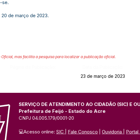
-se.
, 20 de março de 2023.
 Oficial, mas facilita a pesquisa para localizar a publicação oficial.
Página da Publicação:
Data da Publicação:
23 de março de 2023
SERVIÇO DE ATENDIMENTO AO CIDADÃO (SIC) E O
Prefeitura de Feijó - Estado do Acre
CNPJ 04.005.179/0001-20
💻Acesso online: 
SIC 
| 
Fale Conosco
 | 
Ouvidoria
| 
Portal