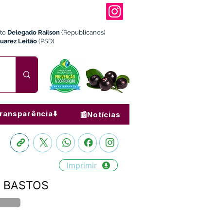
ito
Delegado Railson
(Republicanos)
Juarez Leitão
(PSD)
ransparência⬇️
📰Notícias
Imprimir
IO BASTOS