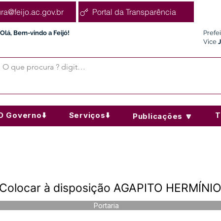
ura@feijo.ac.gov.br
Portal da Transparência
Olá, Bem-vindo a Feijó!
Prefe
Vice
O Governo⬇️
Serviços⬇️
T
Publicações 🔽
- Colocar à disposição AGAPITO HERMÍN
Portaria