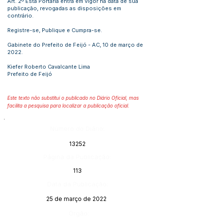
Art. 2º Esta Portaria entra em vigor na data de sua
publicação, revogadas as disposições em
contrário.
Registre-se, Publique e Cumpra-se.
Gabinete do Prefeito de Feijó - AC, 10 de março de
2022.
Kiefer Roberto Cavalcante Lima
Prefeito de Feijó
Este texto não substitui o publicado no Diário Oficial, mas
facilita a pesquisa para localizar a publicação oficial.
Número do Diário:
13252
Página da Publicação:
113
Data da Publicação:
25 de março de 2022
Órgão: