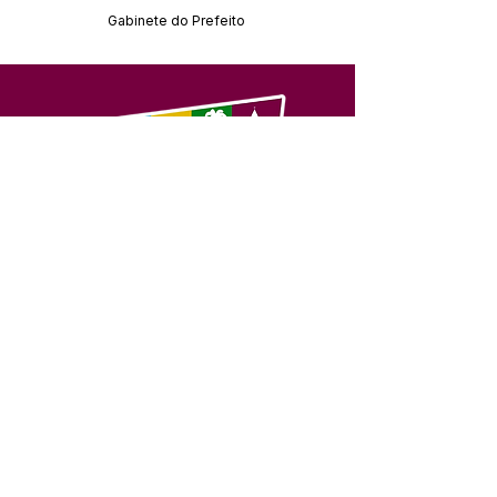
Gabinete do Prefeito
SERVIÇO DE ATENDIMENTO AO 
CIDADÃO (SIC) E OUVIDORIA
Prefeitura de Feijó - Estado do 
Acre
CNPJ 04.005.179/0001-20
💻Acesso online: 
SIC 
| 
Fale Conosco
 | 
Ouvidoria
| 
Portal de Transparência
📱Fone: +55 (68) 3463-2614 