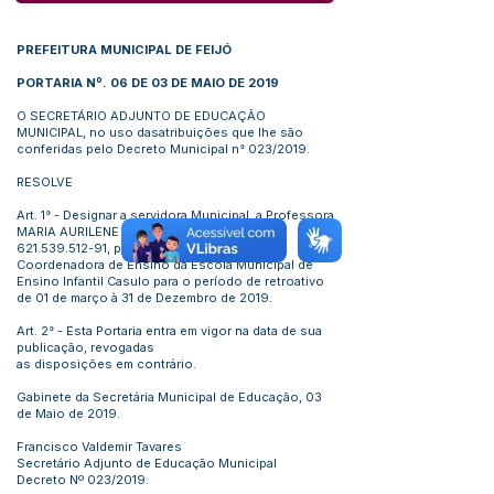
PREFEITURA MUNICIPAL DE FEIJÓ
PORTARIA Nº. 06 DE 03 DE MAIO DE 2019
O SECRETÁRIO ADJUNTO DE EDUCAÇÃO
MUNICIPAL, no uso dasatribuições que lhe são
conferidas pelo Decreto Municipal n° 023/2019.
RESOLVE
Art. 1° - Designar a servidora Municipal, a Professora
MARIA AURILENE MENDES DA SILVA, CPF:
621.539.512-91
, para exercer a função de
Coordenadora de Ensino da Escola Municipal de
Ensino Infantil Casulo para o período de retroativo
de 01 de março à 31 de Dezembro de 2019.
Art. 2° - Esta Portaria entra em vigor na data de sua
publicação, revogadas
as disposições em contrário.
Gabinete da Secretária Municipal de Educação, 03
de Maio de 2019.
Francisco Valdemir Tavares
Secretário Adjunto de Educação Municipal
Decreto Nº 023/2019.