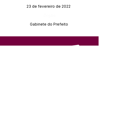
23 de fevereiro de 2022
Órgão:
Gabinete do Prefeito
SERVIÇO DE ATENDIMENTO AO 
CIDADÃO (SIC) E OUVIDORIA
Prefeitura de Feijó - Estado do 
Acre
CNPJ 04.005.179/0001-20
💻Acesso online: 
SIC 
| 
Fale Conosco
 | 