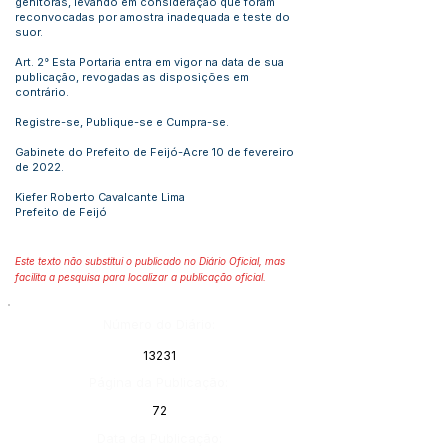
genitoras, levando em consideração que foram
reconvocadas por amostra inadequada e teste do
suor.
Art. 2° Esta Portaria entra em vigor na data de sua
publicação, revogadas as disposições em
contrário.
Registre-se, Publique-se e Cumpra-se.
Gabinete do Prefeito de Feijó-Acre 10 de fevereiro
de 2022.
Kiefer Roberto Cavalcante Lima
Prefeito de Feijó
Este texto não substitui o publicado no Diário Oficial, mas
facilita a pesquisa para localizar a publicação oficial.
Número do Diário:
13231
Página da Publicação:
72
Data da Publicação: