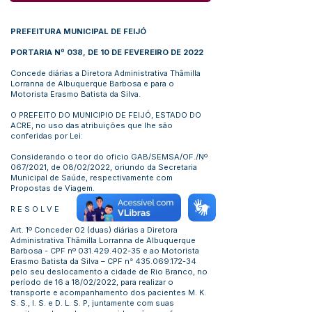
PREFEITURA MUNICIPAL DE FEIJÓ
PORTARIA Nº 038, DE 10 DE FEVEREIRO DE 2022
Concede diárias a Diretora Administrativa Thâmilla
Lorranna de Albuquerque Barbosa e para o
Motorista Erasmo Batista da Silva.
O PREFEITO DO MUNICIPIO DE FEIJÓ, ESTADO DO
ACRE, no uso das atribuições que lhe são
conferidas por Lei:
Considerando o teor do oficio GAB/SEMSA/OF./Nº
067/2021, de 08/02/2022, oriundo da Secretaria
Municipal de Saúde, respectivamente com
Propostas de Viagem.
R E S O L V E
Art. 1º Conceder 02 (duas) diárias a Diretora
Administrativa Thâmilla Lorranna de Albuquerque
Barbosa - CPF nº
031.429.402-35
e ao Motorista
Erasmo Batista da Silva – CPF n°
435.069.172-34
pelo seu deslocamento a cidade de Rio Branco, no
período de 16 a 18/02/2022, para realizar o
transporte e acompanhamento dos pacientes M. K.
S. S., I. S. e D. L. S. P, juntamente com suas