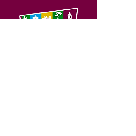
SERVIÇO DE ATENDIMENTO AO 
CIDADÃO (SIC) E OUVIDORIA
Prefeitura de Feijó - Estado do 
Acre
CNPJ 04.005.179/0001-20
💻Acesso online: 
SIC 
| 
Fale Conosco
 | 
Ouvidoria
| 
Portal de Transparência
📱Fone: +55 (68) 3463-2614 
🏢 Av. Plácido de Castro, 678, CEP 
69.960-000, Centro, Feijó, Acre, Brasil
📅 Segunda a sexta, das 7h às 14h 
- 