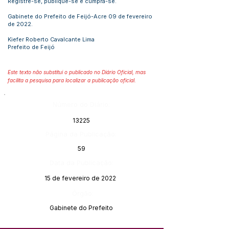
Registre-se, publique-se e cumpra-se.
Gabinete do Prefeito de Feijó-Acre 09 de fevereiro
de 2022.
Kiefer Roberto Cavalcante Lima
Prefeito de Feijó
Este texto não substitui o publicado no Diário Oficial, mas
facilita a pesquisa para localizar a publicação oficial.
Número do Diário:
13225
Página da Publicação:
59
Data da Publicação:
15 de fevereiro de 2022
Órgão:
Gabinete do Prefeito