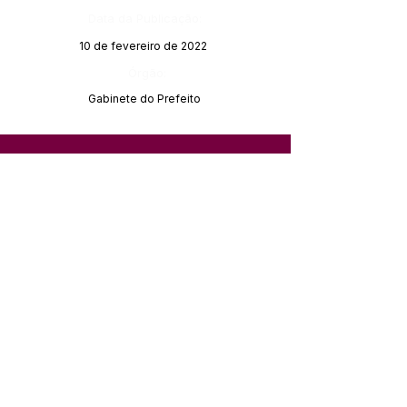
Data da Publicação:
10 de fevereiro de 2022
Órgão:
Gabinete do Prefeito
SERVIÇO DE ATENDIMENTO AO 
CIDADÃO (SIC) E OUVIDORIA
Prefeitura de Feijó - Estado do 
Acre
CNPJ 04.005.179/0001-20