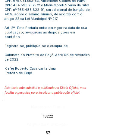
CPF:
675.051.552-53
, Almerilene Gomes de Paiva
CPF:
434.593.232-72
e Maria Goreti Sousa da Silva
CPF: nº
765.485.622-91
, um adicional de função de
40%, sobre o salario mínimo, de acordo com o
artigo 22 da Lei Municipal Nº 217.
Art. 2º- Esta Portaria entra em vigor na data de sua
publicação, revogadas as disposições em
contrário.
Registre-se, publique-se e cumpra-se.
Gabinete do Prefeito de Feijó-Acre 08 de fevereiro
de 2022.
Kiefer Roberto Cavalcante Lima
Prefeito de Feijó
Este texto não substitui o publicado no Diário Oficial, mas
facilita a pesquisa para localizar a publicação oficial.
Número do Diário:
13222
Página da Publicação:
57