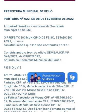
PREFEITURA MUNICIPAL DE FEIJÓ
PORTARIA Nº 022, DE 08 DE FEVEREIRO DE 2022
Atribui adicional as servidoras da Secretaria
Municipal de Saúde.
O PREFEITO DO MUNICIPIO DE FEIJÓ, ESTADO DO
ACRE, no uso
das atribuições que lhe são conferidas por Lei:
Considerando o teor do oficio SEMSAU/OF./Nº
047/2022, de 03/02/2022,
oriundo da Secretaria Municipal de Saúde.
R E S O L V E
Art. 1º - Atribuir aos Servidores da Secretaria
Municipal de Saúde Maria Lucenilda Oliveira Freitas
Pinheiro CPF: nº
466.218.732-04
um adicional de
função de 60%, Maria Roselia Lima da Silva CPF: nº
770.078.752-20
, Marisa Silva Gomes CPF: nº
922.752.492-49
, Maria
de Fatima Azevedo de Moura CPF: nº
411.746.662-
34
, Damares Mendes Leitão CPF: nº
789.376.122-91
,
Francisco Macirlei da Silva Sousa CPF: nº
792.586.622-53
, José Eronilson Fernandes Maciel