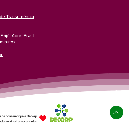
 de Transparência
eijó, Acre, Brasil
 minutos. 
br
uída com amor pela Decorp.
dos os direitos reservados.