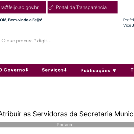
ura@feijo.ac.gov.br
Portal da Transparência
Olá, Bem-vindo a Feijó!
Prefe
Vice
O Governo⬇️
Serviços⬇️
T
Publicações 🔽
Atribuir as Servidoras da Secretaria Muni
Portaria