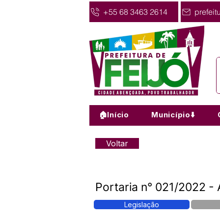
+55 68 3463 2614
prefeit
🏠Início
Município⬇️
Voltar
Portaria n° 021/2022 - 
Legislação