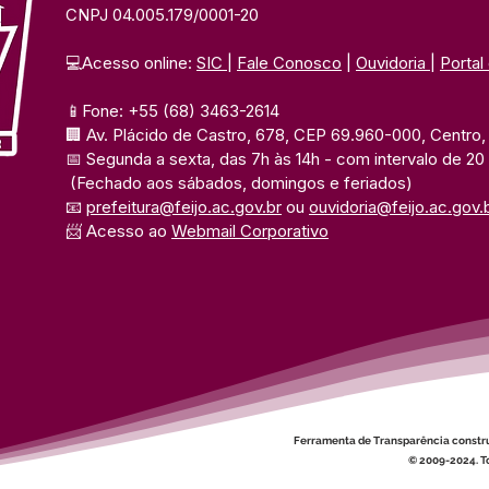
CNPJ 04.005.179/0001-20
💻Acesso online: 
SIC 
| 
Fale Conosco
 | 
Ouvidoria
| 
Portal
📱Fone: +55 (68) 3463-2614 
🏢 Av. Plácido de Castro, 678, CEP 69.960-000, Centro, F
📅 Segunda a sexta, das 7h às 14h 
- com intervalo de 20
(Fechado aos sábados, domingos e feriados)
📧 
prefeitura@feijo.ac.gov.br
 ou 
ouvidoria@feijo.ac.gov.
📨 Acesso ao 
Webmail Corporativo
Ferramenta de Transparência constr
© 2009-2024. To