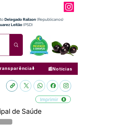
ito
Delegado Railson
(Republicanos)
Juarez Leitão
(PSD)
ransparência⬇️
📰Notícias
Imprimir
cipal de Saúde