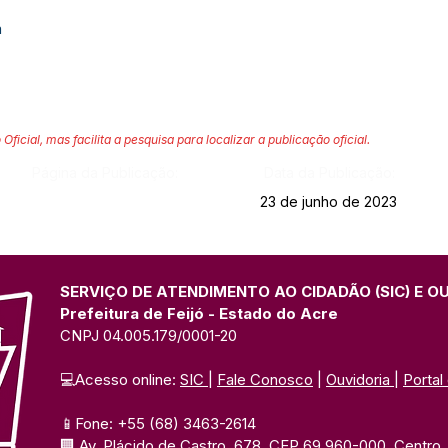
a
 Oficial, mas facilita a pesquisa para localizar a publicação oficial.
Página da Publicação:
Data da Publicação:
23 de junho de 2023
SERVIÇO DE ATENDIMENTO AO CIDADÃO (SIC) E O
Prefeitura de Feijó - Estado do Acre
CNPJ 04.005.179/0001-20
💻Acesso online: 
SIC 
| 
Fale Conosco
 | 
Ouvidoria
| 
Portal
📱Fone: +55 (68) 3463-2614 
🏢 Av. Plácido de Castro, 678, CEP 69.960-000, Centro, F