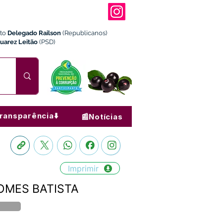
ito
Delegado Railson
(Republicanos)
Juarez Leitão
(PSD)
ransparência⬇️
📰Notícias
Imprimir
GOMES BATISTA