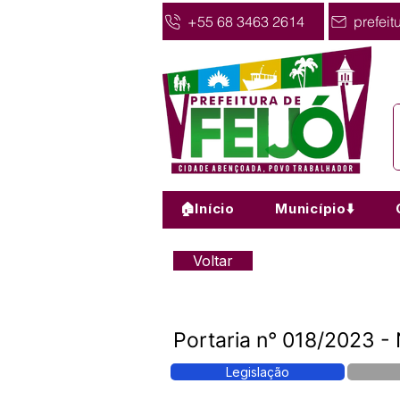
+55 68 3463 2614
prefeit
🏠Início
Município⬇️
Voltar
Portaria n° 018/2023
Legislação