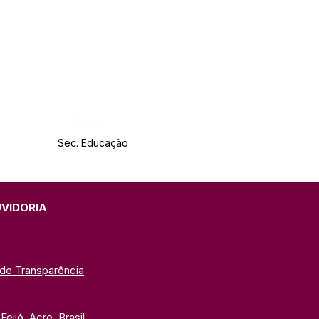
Órgão:
Sec. Educação
UVIDORIA
 de Transparência
eijó, Acre, Brasil