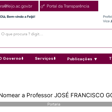
ura@feijo.ac.gov.br
Portal da Transparência
Olá, Bem-vindo a Feijó!
Prefe
Vice
O Governo⬇️
Serviços⬇️
T
Publicações 🔽
 - Nomear a Professor JOSÉ FRANCISCO 
Portaria