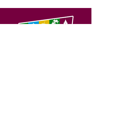
SERVIÇO DE ATENDIMENTO AO 
CIDADÃO (SIC) E OUVIDORIA
Prefeitura de Feijó - Estado do 
Acre
CNPJ 04.005.179/0001-20
💻Acesso online: 
SIC 
| 
Fale Conosco
 | 
Ouvidoria
| 
Portal de Transparência
📱Fone: +55 (68) 3463-2614 
🏢 Av. Plácido de Castro, 678, CEP 