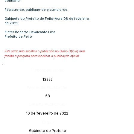
contrário.
Registre-se, publique-se e cumpra-se.
Gabinete do Prefeito de Feijó-Acre 08 de fevereiro
de 2022.
Kiefer Roberto Cavalcante Lima
Prefeito de Feijó
Este texto não substitui o publicado no Diário Oficial, mas
facilita a pesquisa para localizar a publicação oficial.
Número do Diário:
13222
Página da Publicação:
58
Data da Publicação:
10 de fevereiro de 2022
Órgão:
Gabinete do Prefeito