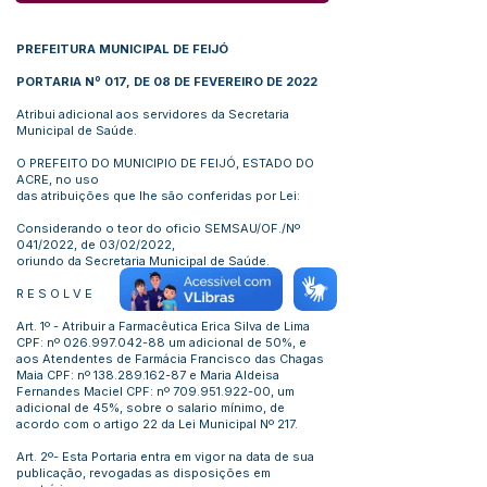
PREFEITURA MUNICIPAL DE FEIJÓ
PORTARIA Nº 017, DE 08 DE FEVEREIRO DE 2022
Atribui adicional aos servidores da Secretaria
Municipal de Saúde.
O PREFEITO DO MUNICIPIO DE FEIJÓ, ESTADO DO
ACRE, no uso
das atribuições que lhe são conferidas por Lei:
Considerando o teor do oficio SEMSAU/OF./Nº
041/2022, de 03/02/2022,
oriundo da Secretaria Municipal de Saúde.
R E S O L V E
Art. 1º - Atribuir a Farmacêutica Erica Silva de Lima
CPF: nº
026.997.042-88
um adicional de 50%, e
aos Atendentes de Farmácia Francisco das Chagas
Maia CPF: nº
138.289.162-87
e Maria Aldeisa
Fernandes Maciel CPF: nº
709.951.922-00
, um
adicional de 45%, sobre o salario mínimo, de
acordo com o artigo 22 da Lei Municipal Nº 217.
Art. 2º- Esta Portaria entra em vigor na data de sua
publicação, revogadas as disposições em