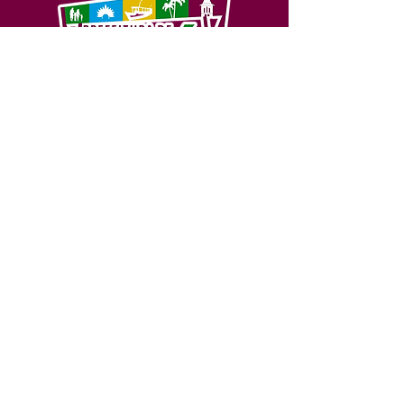
SERVIÇO DE ATENDIMENTO AO 
CIDADÃO (SIC) E OUVIDORIA
Prefeitura de Feijó - Estado do 
Acre
CNPJ 04.005.179/0001-20
💻Acesso online: 
SIC 
| 
Fale Conosco
 | 
Ouvidoria
| 
Portal de Transparência
📱Fone: +55 (68) 3463-2614 
🏢 Av. Plácido de Castro, 678, CEP 
69.960-000, Centro, Feijó, Acre, Brasil
📅 Segunda a sexta, das 7h às 14h 
- 
com intervalo de 20 minutos. 
(Fechado aos sábados, domingos e 