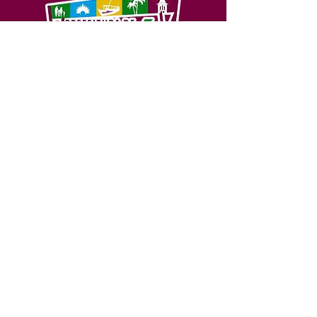
SERVIÇO DE ATENDIMENTO AO 
CIDADÃO (SIC) E OUVIDORIA
Prefeitura de Feijó - Estado do 
Acre
CNPJ 04.005.179/0001-20
💻Acesso online: 
SIC 
| 
Fale Conosco
 | 
Ouvidoria
| 
Portal de Transparência
📱Fone: +55 (68) 3463-2614 
🏢 Av. Plácido de Castro, 678, CEP 
69.960-000, Centro, Feijó, Acre, Brasil
📅 Segunda a sexta, das 7h às 14h 
- 
com intervalo de 20 minutos. 
(Fechado aos sábados, domingos e 