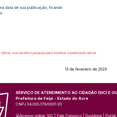
r na data de sua publicação, ficando
o.
 Oficial, mas facilita a pesquisa para localizar a publicação oficial.
Página da Publicação:
Data da Publicação:
13 de fevereiro de 2023
SERVIÇO DE ATENDIMENTO AO CIDADÃO (SIC) E O
Prefeitura de Feijó - Estado do Acre
CNPJ 04.005.179/0001-20
💻Acesso online: 
SIC 
| 
Fale Conosco
 | 
Ouvidoria
| 
Portal