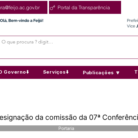
ura@feijo.ac.gov.br
Portal da Transparência
Olá, Bem-vindo a Feijó!
Prefe
Vice
O Governo⬇️
Serviços⬇️
T
Publicações 🔽
Designação da comissão da 07ª Conferênc
Portaria