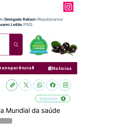
ito
Delegado Railson
(Republicanos)
Juarez Leitão
(PSD)
ransparência⬇️
📰Notícias
Imprimir
ia Mundial da saúde