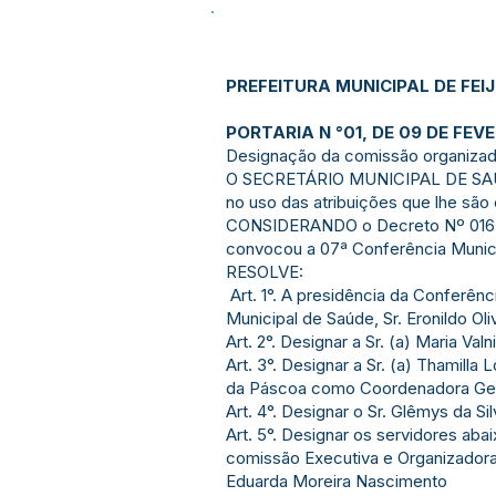
PREFEITURA MUNICIPAL DE FEI
PORTARIA N °01, DE 09 DE FEVE
Designação da comissão organizad
O SECRETÁRIO MUNICIPAL DE SA
no uso das atribuições que lhe são 
CONSIDERANDO o Decreto Nº 016 d
convocou a 07ª Conferência Munic
RESOLVE:
Art. 1°. A presidência da Conferênc
Municipal de Saúde, Sr. Eronildo Oli
Art. 2°. Designar a Sr. (a) Maria V
Art. 3°. Designar a Sr. (a) Thamill
da Páscoa como Coordenadora Gera
Art. 4°. Designar o Sr. Glêmys da S
Art. 5°. Designar os servidores ab
comissão Executiva e Organizadora
Eduarda Moreira Nascimento