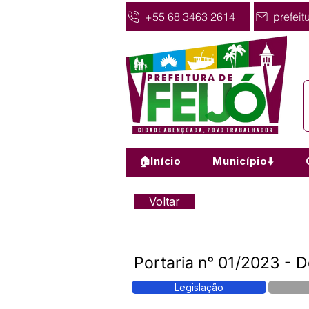
+55 68 3463 2614
prefeit
🏠Início
Município⬇️
Voltar
Portaria n° 01/2023 - 
Legislação