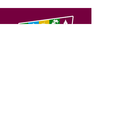
SERVIÇO DE ATENDIMENTO AO 
CIDADÃO (SIC) E OUVIDORIA
Prefeitura de Feijó - Estado do 
Acre
CNPJ 04.005.179/0001-20
💻Acesso online: 
SIC 
| 
Fale Conosco
 | 
Ouvidoria
| 
Portal de Transparência
📱Fone: +55 (68) 3463-2614 
🏢 Av. Plácido de Castro, 678, CEP 