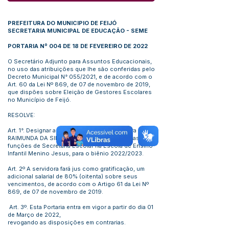
PREFEITURA DO MUNICIPIO DE FEIJÓ
SECRETARIA MUNICIPAL DE EDUCAÇÃO - SEME
PORTARIA Nº 004 DE 18 DE FEVEREIRO DE 2022
O Secretário Adjunto para Assuntos Educacionais,
no uso das atribuições que lhe são conferidas pelo
Decreto Municipal N° 055/2021, e de acordo com o
Art. 60 da Lei Nº 869, de 07 de novembro de 2019,
que dispões sobre Eleição de Gestores Escolares
no Município de Feijó.
RESOLVE:
Art. 1°. Designar a partir desta data, a servidora ANNA
RAIMUNDA DA SILVA BEZERRA, para assumir as
funções de Secretaria Escolar na Escola de Ensino
Infantil Menino Jesus, para o biênio 2022/2023.
Art. 2º A servidora fará jus como gratificação, um
adicional salarial de 80% (oitenta) sobre seus
vencimentos, de acordo com o Artigo 61 da Lei Nº
869, de 07 de novembro de 2019.
Art. 3º. Esta Portaria entra em vigor a partir do dia 01
de Março de 2022,
revogando as disposições em contrarias.