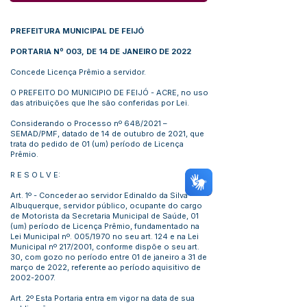
PREFEITURA MUNICIPAL DE FEIJÓ
PORTARIA Nº 003, DE 14 DE JANEIRO DE 2022
Concede Licença Prêmio a servidor.
O PREFEITO DO MUNICIPIO DE FEIJÓ - ACRE, no uso
das atribuições que lhe são conferidas por Lei.
Considerando o Processo nº 648/2021 –
SEMAD/PMF, datado de 14 de outubro de 2021, que
trata do pedido de 01 (um) período de Licença
Prêmio.
R E S O L V E:
Art. 1º - Conceder ao servidor Edinaldo da Silva
Albuquerque, servidor público, ocupante do cargo
de Motorista da Secretaria Municipal de Saúde, 01
(um) período de Licença Prêmio, fundamentado na
Lei Municipal nº. 005/1970 no seu art. 124 e na Lei
Municipal nº 217/2001, conforme dispõe o seu art.
30, com gozo no período entre 01 de janeiro a 31 de
março de 2022, referente ao período aquisitivo de
2002-2007
.
Art. 2º Esta Portaria entra em vigor na data de sua