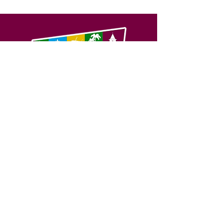
SERVIÇO DE ATENDIMENTO AO 
CIDADÃO (SIC) E OUVIDORIA
Prefeitura de Feijó - Estado do 
Acre
CNPJ 04.005.179/0001-20
💻Acesso online: 
SIC 
| 
Fale Conosco
 | 
Ouvidoria
| 
Portal de Transparência
📱Fone: +55 (68) 3463-2614 
🏢 Av. Plácido de Castro, 678, CEP 