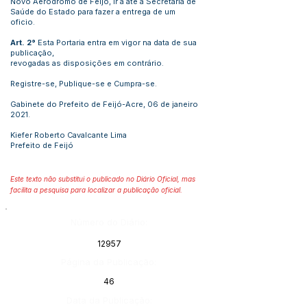
Novo Aeródromo de Feijó, ir a até a Secretaria de
Saúde do Estado para fazer a entrega de um
oficio.
Art. 2°
Esta Portaria entra em vigor na data de sua
publicação,
revogadas as disposições em contrário.
Registre-se, Publique-se e Cumpra-se.
Gabinete do Prefeito de Feijó-Acre, 06 de janeiro
2021.
Kiefer Roberto Cavalcante Lima
Prefeito de Feijó
Este texto não substitui o publicado no Diário Oficial, mas
facilita a pesquisa para localizar a publicação oficial.
Número do Diário:
12957
Página da Publicação:
46
Data da Publicação: