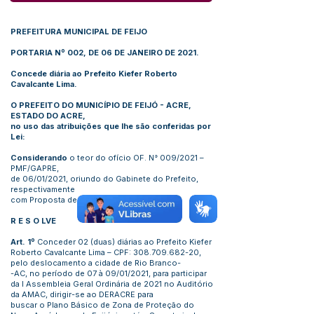
PREFEITURA MUNICIPAL DE FEIJO
PORTARIA Nº 002, DE 06 DE JANEIRO DE 2021.
Concede diária ao Prefeito Kiefer Roberto
Cavalcante Lima.
O PREFEITO DO MUNICÍPIO DE FEIJÓ - ACRE,
ESTADO DO ACRE,
no uso das atribuições que lhe são conferidas por
Lei:
Considerando
o teor do ofício OF. N° 009/2021 –
PMF/GAPRE,
de 06/01/2021, oriundo do Gabinete do Prefeito,
respectivamente
com Proposta de Viagem.
R E S O LVE
Art. 1º
Conceder 02 (duas) diárias ao Prefeito Kiefer
Roberto Cavalcante Lima – CPF:
308.709.682-20
,
pelo deslocamento a cidade de Rio Branco-
-AC, no período de 07 à 09/01/2021, para participar
da I Assembleia Geral Ordinária de 2021 no Auditório
da AMAC, dirigir-se ao DERACRE para
buscar o Plano Básico de Zona de Proteção do