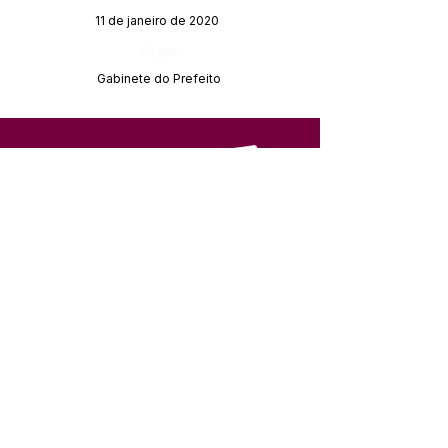
11 de janeiro de 2020
Órgão:
Gabinete do Prefeito
SERVIÇO DE ATENDIMENTO AO 
CIDADÃO (SIC) E OUVIDORIA
Prefeitura de Feijó - Estado do 
Acre
CNPJ 04.005.179/0001-20
💻Acesso online: 
SIC 
| 
Fale Conosco
 | 